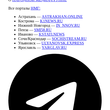
Все порталы
НМГ:
Астрахань —
ASTRAKHAN.ONLINE
Кострома —
K1NEWS.RU
Нижний Новгород —
IN_NNOV.RU
Пенза —
SMI58.RU
Иваново —
KSTATI.NEWS
Сочи/Краснодар —
SOCHISTREAM.RU
Ульяновск —
ULYANOVSK.EXPRESS
Ярославль —
YARGLAV.RU