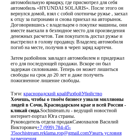
автомобильную ярмарку, где присмотрел для себя
автомобиль «HYUNDAI SOLARIS». После этого он
вернулся домой, взял с собой охотничье ружье , заехал
к отцу за патронами и снова приехал на авторынок.
Договорившись с владельцем о покупке машины, они
вместе выехали в безлюдное место для произведения
денежных расчетов. Там покупатель достал ружье и
выстрелил в голову продавцу. Владелец автомобиля
погиб на месте, получив в череп заряд картечи.
Затем разбойник завладел автомобилем и придержал
его для последующей продажи. Вскоре он был
задержан силовиками. Теперь он может лишиться
свободы на срок до 20 лет и даже получить
пожизненное лишение свободы.
Тэги:
краснорадский край
Разбой
Убийство
Хочешь, чтобы о твоём бизнесе узнали миллионы
людей в Сочи, Краснодарском крае и всей России -
кликай сюда.
Sochistream.ru - ведущий новостной
интернет-портал Юга страны.
Руководитель отдела продаж
Самохвалов Василий
Викторович
+7 (999) 784-45-
35
sochistream.reklama.rop@gmail.com
Узнать условия
размещения