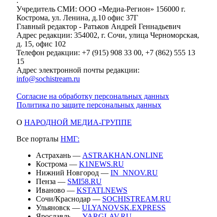
.
Учредитель СМИ: ООО «Медиа-Регион» 156000 г.
Кострома, ул. Ленина, д.10 офис 37Г
Главный редактор - Ратьков Андрей Геннадьевич
Адрес редакции: 354002, г. Сочи, улица Черноморская,
д. 15, офис 102
Телефон редакции: +7 (915) 908 33 00, +7 (862) 555 13
15
Адрес электронной почты редакции:
info@sochistream.ru
Согласие на обработку персональных данных
Политика по защите персональных данных
О
НАРОДНОЙ МЕДИА-ГРУППЕ
Все порталы
НМГ:
Астрахань —
ASTRAKHAN.ONLINE
Кострома —
K1NEWS.RU
Нижний Новгород —
IN_NNOV.RU
Пенза —
SMI58.RU
Иваново —
KSTATI.NEWS
Сочи/Краснодар —
SOCHISTREAM.RU
Ульяновск —
ULYANOVSK.EXPRESS
Ярославль —
YARGLAV.RU