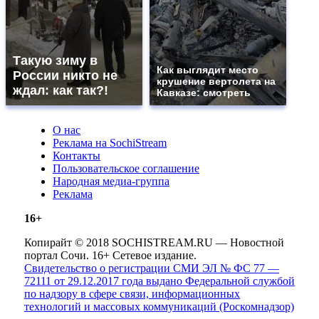
Такую зиму в
Как выглядит место
России никто не
крушение вертолета на
ждал: как так?!
Кавказе: смотреть
О нас
Реклама на SochiStream
Контакты
Пользовательское соглашение
Народная медиа-группа
Реклама
16+
Копирайт © 2018 SOCHISTREAM.RU — Новостной
портал Сочи. 16+ Сетевое издание.
Свидетельство о регистрации СМИ ЭЛ № ФС 77 —
72111 от 29.12.2017 года выдано Федеральной службой
по надзору в сфере связи, информационных
технологий и массовых коммуникаций (Роскомнадзор)