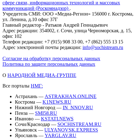
сфере связи, информационных технологий и массовых
коммуникаций (Роскомнадзор)
.
Учредитель СМИ: ООО «Медиа-Регион» 156000 г. Кострома,
ул. Ленина, д.10 офис 37Г
Главный редактор - Ратьков Андрей Геннадьевич
Адрес редакции: 354002, г. Сочи, улица Черноморская, д. 15,
офис 102
Телефон редакции: +7 (915) 908 33 00, +7 (862) 555 13 15
Адрес электронной почты редакции:
info@sochistream.ru
Согласие на обработку персональных данных
Политика по защите персональных данных
О
НАРОДНОЙ МЕДИА-ГРУППЕ
Все порталы
НМГ:
Астрахань —
ASTRAKHAN.ONLINE
Кострома —
K1NEWS.RU
Нижний Новгород —
IN_NNOV.RU
Пенза —
SMI58.RU
Иваново —
KSTATI.NEWS
Сочи/Краснодар —
SOCHISTREAM.RU
Ульяновск —
ULYANOVSK.EXPRESS
Ярославль —
YARGLAV.RU