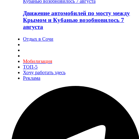
Движение автомобилей по мосту между
Крымом и Кубанью возобновилось 7
августа
Отдых в Сочи
Мобилизация
ТОП-5
Хочу работать здесь
Реклама