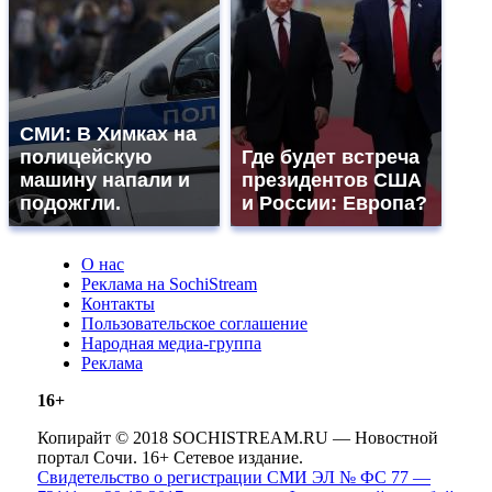
СМИ: В Химках на
полицейскую
Где будет встреча
машину напали и
президентов США
подожгли.
и России: Европа?
О нас
Реклама на SochiStream
Контакты
Пользовательское соглашение
Народная медиа-группа
Реклама
16+
Копирайт © 2018 SOCHISTREAM.RU — Новостной
портал Сочи. 16+ Сетевое издание.
Свидетельство о регистрации СМИ ЭЛ № ФС 77 —