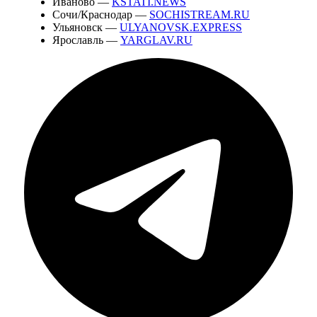
Иваново —
KSTATI.NEWS
Сочи/Краснодар —
SOCHISTREAM.RU
Ульяновск —
ULYANOVSK.EXPRESS
Ярославль —
YARGLAV.RU