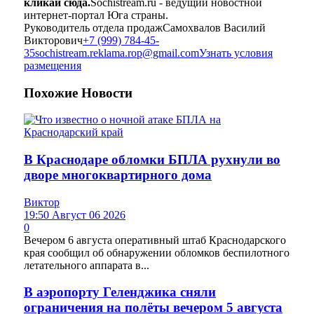
кликай сюда.
Sochistream.ru - ведущий новостной
интернет-портал Юга страны.
Руководитель отдела продаж
Самохвалов Василий
Викторович
+7 (999) 784-45-
35
sochistream.reklama.rop@gmail.com
Узнать условия
размещения
Похожие
Новости
В Краснодаре обломки БПЛА рухнули во
дворе многоквартирного дома
Виктор
19:50 Август 06 2026
0
Вечером 6 августа оперативный штаб Краснодарского
края сообщил об обнаружении обломков беспилотного
летательного аппарата в...
В аэропорту Геленджика сняли
ограничения на полёты вечером 5 августа