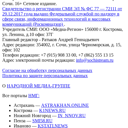
Сочи. 16+ Сетевое издание.
Свидетельство о регистрации СМИ ЭЛ № ФС 77 — 72111 от
29.12.2017 года выдано Федеральной службой по надзору в
сфере связи, информационных технологий и массовых
коммуникаций (Роскомнадзор)
.
Учредитель СМИ: ООО «Медиа-Регион» 156000 г. Кострома,
ул. Ленина, д.10 офис 37Г
Главный редактор - Ратьков Андрей Геннадьевич
Адрес редакции: 354002, г. Сочи, улица Черноморская, д. 15,
офис 102
Телефон редакции: +7 (915) 908 33 00, +7 (862) 555 13 15
Адрес электронной почты редакции:
info@sochistream.ru
Согласие на обработку персональных данных
Политика по защите персональных данных
О
НАРОДНОЙ МЕДИА-ГРУППЕ
Все порталы
НМГ:
Астрахань —
ASTRAKHAN.ONLINE
Кострома —
K1NEWS.RU
Нижний Новгород —
IN_NNOV.RU
Пенза —
SMI58.RU
Иваново —
KSTATI.NEWS