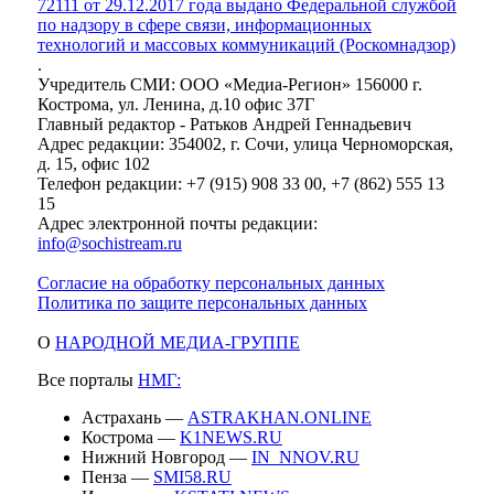
72111 от 29.12.2017 года выдано Федеральной службой
по надзору в сфере связи, информационных
технологий и массовых коммуникаций (Роскомнадзор)
.
Учредитель СМИ: ООО «Медиа-Регион» 156000 г.
Кострома, ул. Ленина, д.10 офис 37Г
Главный редактор - Ратьков Андрей Геннадьевич
Адрес редакции: 354002, г. Сочи, улица Черноморская,
д. 15, офис 102
Телефон редакции: +7 (915) 908 33 00, +7 (862) 555 13
15
Адрес электронной почты редакции:
info@sochistream.ru
Согласие на обработку персональных данных
Политика по защите персональных данных
О
НАРОДНОЙ МЕДИА-ГРУППЕ
Все порталы
НМГ:
Астрахань —
ASTRAKHAN.ONLINE
Кострома —
K1NEWS.RU
Нижний Новгород —
IN_NNOV.RU
Пенза —
SMI58.RU