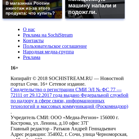
В магазинах России
машину напали и
ажиотаж из-за этого
подожгли.
продукта: что купить?
О нас
Реклама на SochiStream
Контакты
Пользовательское соглашение
Народная медиа-группа
Реклама
16+
Копирайт © 2018 SOCHISTREAM.RU — Новостной
портал Сочи. 16+ Сетевое издание.
Свидетельство о регистрации СМИ ЭЛ № ФС 77 —
72111 от 29.12.2017 года выдано Федеральной службой
по надзору в сфере связи, информационных
технологий и массовых коммуникаций (Роскомнадзор)
.
Учредитель СМИ: ООО «Медиа-Регион» 156000 г.
Кострома, ул. Ленина, д.10 офис 37Г
Главный редактор - Ратьков Андрей Геннадьевич
Адрес редакции: 354002, г. Сочи, улица Черноморская,