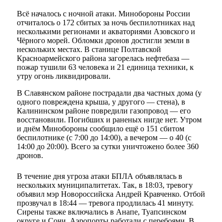
Всё началось с ночной атаки. Минобороны России
отчиталось о 172 сбитых за ночь беспилотниках над
несколькими регионами и акваториями Азовского и
Чёрного морей. Обломки дронов достигли земли в
нескольких местах. В станице Полтавской
Красноармейского района загорелась нефтебаза —
пожар тушили 63 человека и 21 единица техники, к
утру огонь ликвидировали.
В Славянском районе пострадали два частных дома (у
одного повреждена крыша, у другого — стена), в
Калининском районе повредили газопровод — его
восстановили. Погибших и раненых нигде нет. Утром
и днём Минобороны сообщило ещё о 151 сбитом
беспилотнике (с 7:00 до 14:00), а вечером — о 40 (с
14:00 до 20:00). Всего за сутки уничтожено более 360
дронов.
В течение дня угроза атаки БПЛА объявлялась в
нескольких муниципалитетах. Так, в 18:03, тревогу
объявил мэр Новороссийска Андрей Кравченко. Отбой
прозвучал в 18:44 — тревога продлилась 41 минуту.
Сирены также включались в Анапе, Туапсинском
округе и Сочи. Аэропорты работали с перебоями. В