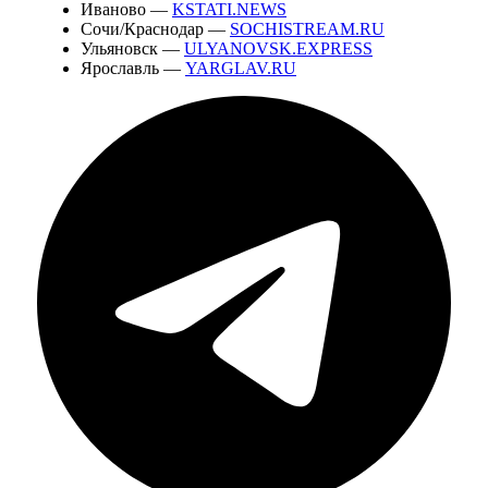
Иваново —
KSTATI.NEWS
Сочи/Краснодар —
SOCHISTREAM.RU
Ульяновск —
ULYANOVSK.EXPRESS
Ярославль —
YARGLAV.RU