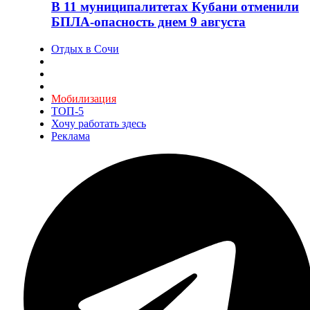
В 11 муниципалитетах Кубани отменили
БПЛА-опасность днем 9 августа
Отдых в Сочи
Мобилизация
ТОП-5
Хочу работать здесь
Реклама