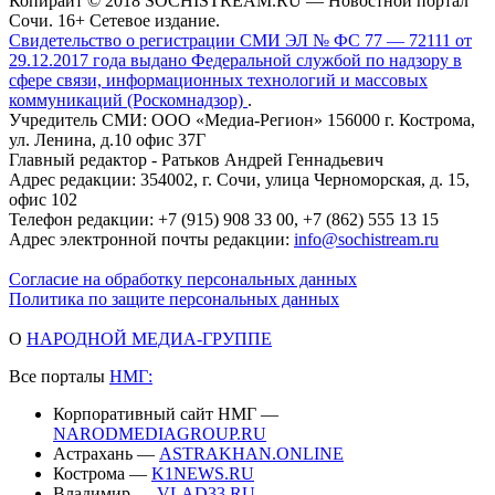
Копирайт © 2018 SOCHISTREAM.RU — Новостной портал
Сочи. 16+ Сетевое издание.
Свидетельство о регистрации СМИ ЭЛ № ФС 77 — 72111 от
29.12.2017 года выдано Федеральной службой по надзору в
сфере связи, информационных технологий и массовых
коммуникаций (Роскомнадзор)
.
Учредитель СМИ: ООО «Медиа-Регион» 156000 г. Кострома,
ул. Ленина, д.10 офис 37Г
Главный редактор - Ратьков Андрей Геннадьевич
Адрес редакции: 354002, г. Сочи, улица Черноморская, д. 15,
офис 102
Телефон редакции: +7 (915) 908 33 00, +7 (862) 555 13 15
Адрес электронной почты редакции:
info@sochistream.ru
Согласие на обработку персональных данных
Политика по защите персональных данных
О
НАРОДНОЙ МЕДИА-ГРУППЕ
Все порталы
НМГ:
Корпоративный сайт НМГ —
NARODMEDIAGROUP.RU
Астрахань —
ASTRAKHAN.ONLINE
Кострома —
K1NEWS.RU
Владимир —
VLAD33.RU