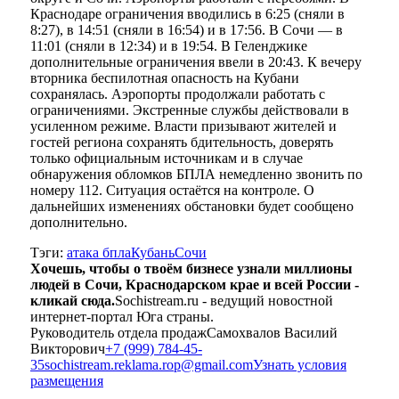
Краснодаре ограничения вводились в 6:25 (сняли в
8:27), в 14:51 (сняли в 16:54) и в 17:56. В Сочи — в
11:01 (сняли в 12:34) и в 19:54. В Геленджике
дополнительные ограничения ввели в 20:43. К вечеру
вторника беспилотная опасность на Кубани
сохранялась. Аэропорты продолжали работать с
ограничениями. Экстренные службы действовали в
усиленном режиме. Власти призывают жителей и
гостей региона сохранять бдительность, доверять
только официальным источникам и в случае
обнаружения обломков БПЛА немедленно звонить по
номеру 112. Ситуация остаётся на контроле. О
дальнейших изменениях обстановки будет сообщено
дополнительно.
Тэги:
атака бпла
Кубань
Сочи
Хочешь, чтобы о твоём бизнесе узнали миллионы
людей в Сочи, Краснодарском крае и всей России -
кликай сюда.
Sochistream.ru - ведущий новостной
интернет-портал Юга страны.
Руководитель отдела продаж
Самохвалов Василий
Викторович
+7 (999) 784-45-
35
sochistream.reklama.rop@gmail.com
Узнать условия
размещения