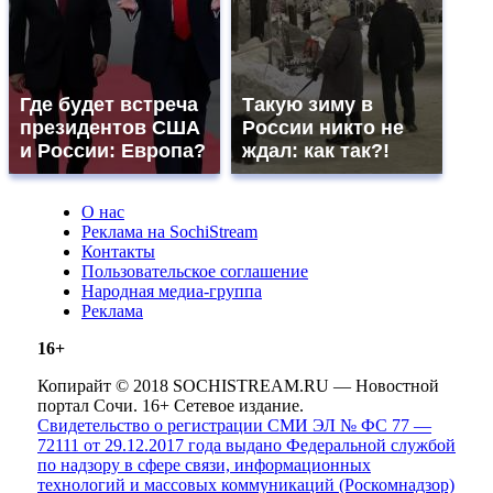
Где будет встреча
Такую зиму в
президентов США
России никто не
и России: Европа?
ждал: как так?!
О нас
Реклама на SochiStream
Контакты
Пользовательское соглашение
Народная медиа-группа
Реклама
16+
Копирайт © 2018 SOCHISTREAM.RU — Новостной
портал Сочи. 16+ Сетевое издание.
Свидетельство о регистрации СМИ ЭЛ № ФС 77 —
72111 от 29.12.2017 года выдано Федеральной службой
по надзору в сфере связи, информационных
технологий и массовых коммуникаций (Роскомнадзор)