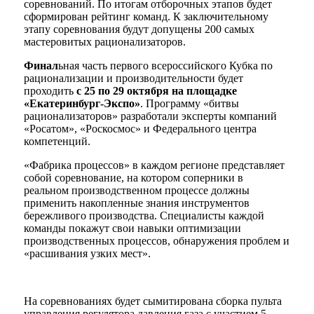
соревнований. По итогам отборочных этапов будет
сформирован рейтинг команд. К заключительному
этапу соревнования будут допущены 200 самых
мастеровитых рационализаторов.
Финал
ьная часть первого всероссийского Кубка по
рационализации и производительности будет
проходить
с 25 по 29 октября на площадке
«Екатеринбург-Экспо»
. Программу «битвы
рационализаторов» разработали эксперты компаний
«Росатом», «Роскосмос» и Федерального центра
компетенций.
«Фабрика процессов» в каждом регионе представляет
собой соревнование, на котором соперники в
реальном производственном процессе должны
применить накопленные знания инструментов
бережливого производства. Специалисты каждой
команды покажут свои навыки оптимизации
производственных процессов, обнаружения проблем и
«расшивания узких мест».
На соревнованиях будет сымитирована сборка пульта
управления регулятора давления газа с участием 5