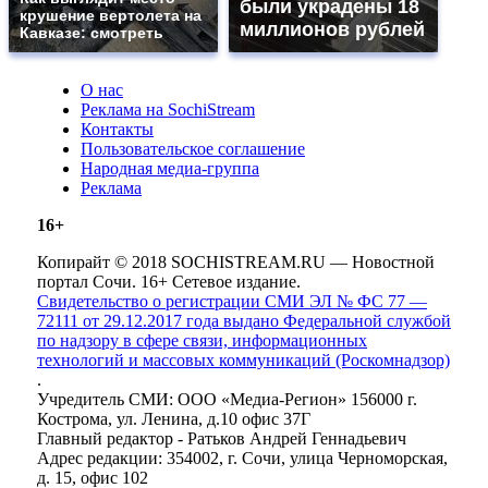
были украдены 18
крушение вертолета на
миллионов рублей
Кавказе: смотреть
О нас
Реклама на SochiStream
Контакты
Пользовательское соглашение
Народная медиа-группа
Реклама
16+
Копирайт © 2018 SOCHISTREAM.RU — Новостной
портал Сочи. 16+ Сетевое издание.
Свидетельство о регистрации СМИ ЭЛ № ФС 77 —
72111 от 29.12.2017 года выдано Федеральной службой
по надзору в сфере связи, информационных
технологий и массовых коммуникаций (Роскомнадзор)
.
Учредитель СМИ: ООО «Медиа-Регион» 156000 г.
Кострома, ул. Ленина, д.10 офис 37Г
Главный редактор - Ратьков Андрей Геннадьевич
Адрес редакции: 354002, г. Сочи, улица Черноморская,
д. 15, офис 102