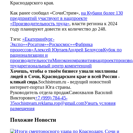
Краснодарского края.
Как ранее сообщал «СочиСтрим»,
на Кубани более 130
предприятий участвуют в нацпроекте
«Производительность труда»
, власти региона к 2024
году планируют довести их количество до 248.
Тэги:
«Екатеринбург-
Экспо»
«Росатом»
«Роскосмос»
«Фабрика
процессов»
Алексей Юртаев
Андрей Белоусов
Кубок по
рационализации и
производительности
Минэкономразвития
нацпроект
произво
труда
региональный центр компетенций
Хочешь, чтобы о твоём бизнесе узнали миллионы
людей в Сочи, Краснодарском крае и всей России -
кликай сюда.
Sochistream.ru - ведущий новостной
интернет-портал Юга страны.
Руководитель отдела продаж
Самохвалов Василий
Викторович
+7 (999) 784-45-
35
sochistream.reklama.rop@gmail.com
Узнать условия
размещения
Похожие
Новости