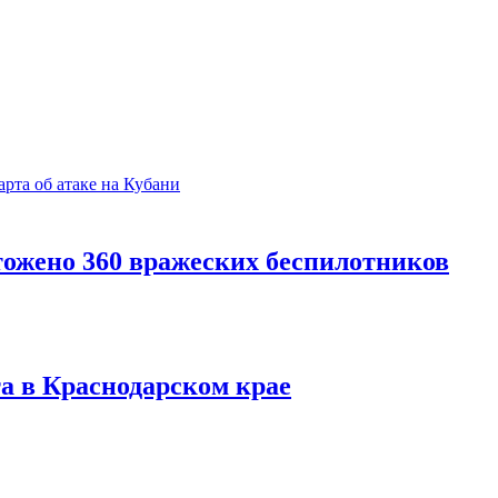
тожено 360 вражеских беспилотников
та в Краснодарском крае