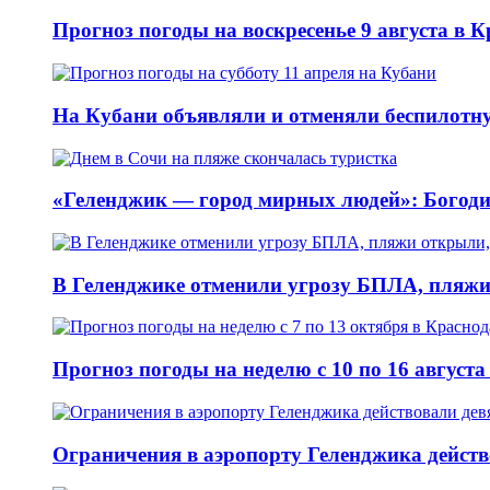
Прогноз погоды на воскресенье 9 августа в 
На Кубани объявляли и отменяли беспилотну
«Геленджик — город мирных людей»: Богоди
В Геленджике отменили угрозу БПЛА, пляжи
Прогноз погоды на неделю с 10 по 16 август
Ограничения в аэропорту Геленджика действо