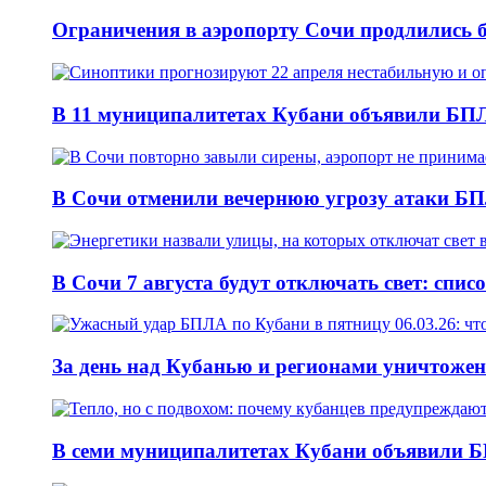
Ограничения в аэропорту Сочи продлились б
В 11 муниципалитетах Кубани объявили БПЛА
В Сочи отменили вечернюю угрозу атаки БП
В Сочи 7 августа будут отключать свет: спис
За день над Кубанью и регионами уничтожен
В семи муниципалитетах Кубани объявили Б