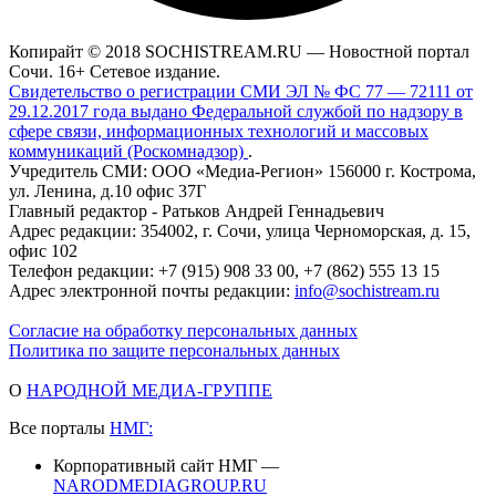
Копирайт © 2018 SOCHISTREAM.RU — Новостной портал
Сочи. 16+ Сетевое издание.
Свидетельство о регистрации СМИ ЭЛ № ФС 77 — 72111 от
29.12.2017 года выдано Федеральной службой по надзору в
сфере связи, информационных технологий и массовых
коммуникаций (Роскомнадзор)
.
Учредитель СМИ: ООО «Медиа-Регион» 156000 г. Кострома,
ул. Ленина, д.10 офис 37Г
Главный редактор - Ратьков Андрей Геннадьевич
Адрес редакции: 354002, г. Сочи, улица Черноморская, д. 15,
офис 102
Телефон редакции: +7 (915) 908 33 00, +7 (862) 555 13 15
Адрес электронной почты редакции:
info@sochistream.ru
Согласие на обработку персональных данных
Политика по защите персональных данных
О
НАРОДНОЙ МЕДИА-ГРУППЕ
Все порталы
НМГ:
Корпоративный сайт НМГ —
NARODMEDIAGROUP.RU