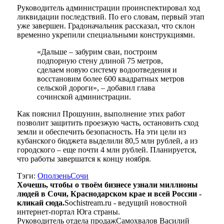
Руководитель администрации проинспектировал ход
ликвидации последствий. По его словам, первый этап
уже завершен. Градоначальник рассказал, что склон
временно укрепили специальными конструкциями.
«Дальше – забурим сваи, построим
подпорную стену длиной 75 метров,
сделаем новую систему водоотведения и
восстановим более 600 квадратных метров
сельской дороги», – добавил глава
сочинской администрации.
Как пояснил Прошунин, выполнение этих работ
позволит защитить проезжую часть, остановить сход
земли и обеспечить безопасность. На эти цели из
кубанского бюджета выделили 80,5 млн рублей, а из
городского – еще почти 4 млн рублей. Планируется,
что работы завершатся к концу ноября.
Тэги:
Оползень
Сочи
Хочешь, чтобы о твоём бизнесе узнали миллионы
людей в Сочи, Краснодарском крае и всей России -
кликай сюда.
Sochistream.ru - ведущий новостной
интернет-портал Юга страны.
Руководитель отдела продаж
Самохвалов Василий