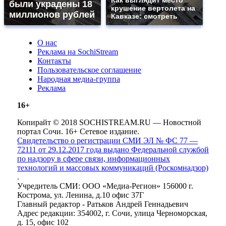
Как выглядит место
были украдены 18
крушение вертолета на
миллионов рублей
Кавказе: смотреть
О нас
Реклама на SochiStream
Контакты
Пользовательское соглашение
Народная медиа-группа
Реклама
16+
Копирайт © 2018 SOCHISTREAM.RU — Новостной
портал Сочи. 16+ Сетевое издание.
Свидетельство о регистрации СМИ ЭЛ № ФС 77 —
72111 от 29.12.2017 года выдано Федеральной службой
по надзору в сфере связи, информационных
технологий и массовых коммуникаций (Роскомнадзор)
.
Учредитель СМИ: ООО «Медиа-Регион» 156000 г.
Кострома, ул. Ленина, д.10 офис 37Г
Главный редактор - Ратьков Андрей Геннадьевич
Адрес редакции: 354002, г. Сочи, улица Черноморская,
д. 15, офис 102