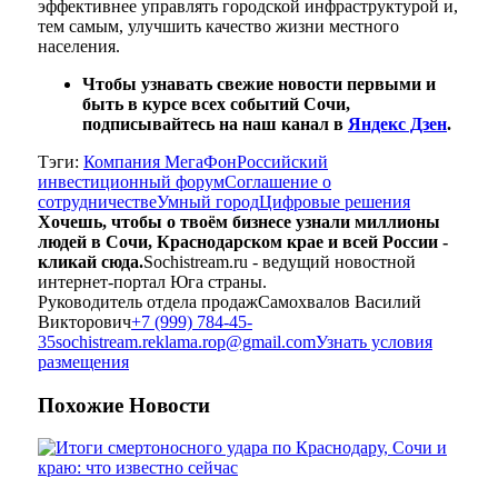
эффективнее управлять городской инфраструктурой и,
тем самым, улучшить качество жизни местного
населения.
Чтобы узнавать свежие новости первыми и
быть в курсе всех событий Сочи,
подписывайтесь на наш канал в
Яндекс Дзен
.
Тэги:
Компания МегаФон
Российский
инвестиционный форум
Соглашение о
сотрудничестве
Умный город
Цифровые решения
Хочешь, чтобы о твоём бизнесе узнали миллионы
людей в Сочи, Краснодарском крае и всей России -
кликай сюда.
Sochistream.ru - ведущий новостной
интернет-портал Юга страны.
Руководитель отдела продаж
Самохвалов Василий
Викторович
+7 (999) 784-45-
35
sochistream.reklama.rop@gmail.com
Узнать условия
размещения
Похожие
Новости