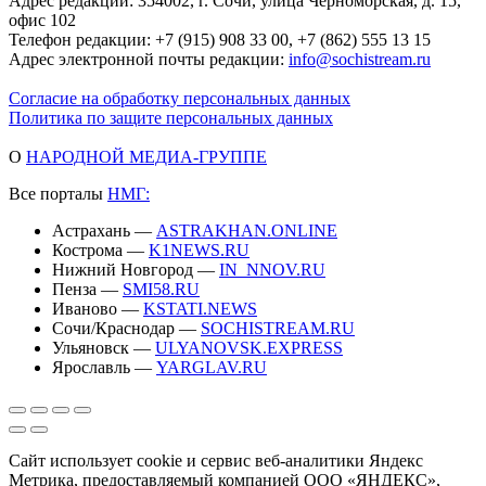
Адрес редакции: 354002, г. Сочи, улица Черноморская, д. 15,
офис 102
Телефон редакции: +7 (915) 908 33 00, +7 (862) 555 13 15
Адрес электронной почты редакции:
info@sochistream.ru
Согласие на обработку персональных данных
Политика по защите персональных данных
О
НАРОДНОЙ МЕДИА-ГРУППЕ
Все порталы
НМГ:
Астрахань —
ASTRAKHAN.ONLINE
Кострома —
K1NEWS.RU
Нижний Новгород —
IN_NNOV.RU
Пенза —
SMI58.RU
Иваново —
KSTATI.NEWS
Сочи/Краснодар —
SOCHISTREAM.RU
Ульяновск —
ULYANOVSK.EXPRESS
Ярославль —
YARGLAV.RU
Сайт использует cookie и сервис веб-аналитики Яндекс
Метрика, предоставляемый компанией ООО «ЯНДЕКС»,