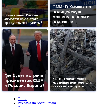
СМИ: В Химках на
полицейскую
В магазинах России
машину напали и
ажиотаж из-за этого
подожгли.
продукта: что купить?
Где будет встреча
Как выглядит место
президентов США
крушение вертолета на
и России: Европа?
Кавказе: смотреть
О нас
Реклама на SochiStream