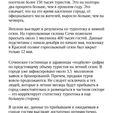
посетили более 150 тысяч туристов. Это на полтора-
два процента больше, чем в прошлом году. Это
означает, что на это время население города, от
официального числа жителей, выросло больше, чем на
четверть.
Неплохо выглядят и результаты по турпотоку в зимний
сезон. На горнолыжные склоны Сочи пожелали
приехать около 1 миллиона 400 тысяч гостей. Данные
подсчитаны с начала декабря по начало мая, поскольку
в Красной поляне горнолыжный сезон был закрыт
только 12 мая.
Сочинские гостиницы и здравницы «подбили» цифры
по предстоящему объему туристов на летний сезон. В
городе уже зафиксировано около 3,5 миллионов
заявок и бронирований. Причем, продажи туров
вовсю продолжаются. Не следует исключать и тех
людей, которые в летние месяцы будут прибывать в
город самостоятельно и размещаться в частном секторе
– это корректирует статистику турпотока в еще
большую сторону.
В целом же, данные по прибывшим и ожидаемым в
городе гостям выглядят достаточно оптимистично.