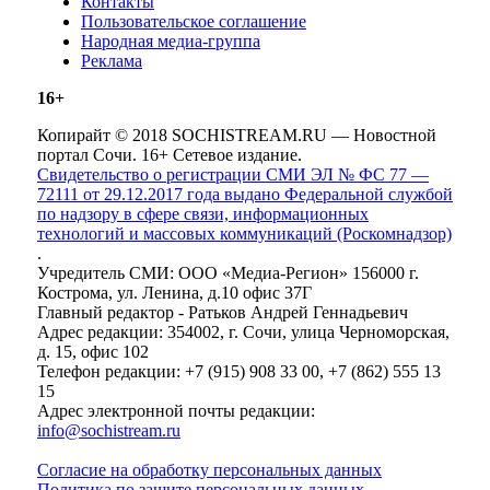
Контакты
Пользовательское соглашение
Народная медиа-группа
Реклама
16+
Копирайт © 2018 SOCHISTREAM.RU — Новостной
портал Сочи. 16+ Сетевое издание.
Свидетельство о регистрации СМИ ЭЛ № ФС 77 —
72111 от 29.12.2017 года выдано Федеральной службой
по надзору в сфере связи, информационных
технологий и массовых коммуникаций (Роскомнадзор)
.
Учредитель СМИ: ООО «Медиа-Регион» 156000 г.
Кострома, ул. Ленина, д.10 офис 37Г
Главный редактор - Ратьков Андрей Геннадьевич
Адрес редакции: 354002, г. Сочи, улица Черноморская,
д. 15, офис 102
Телефон редакции: +7 (915) 908 33 00, +7 (862) 555 13
15
Адрес электронной почты редакции:
info@sochistream.ru
Согласие на обработку персональных данных
Политика по защите персональных данных