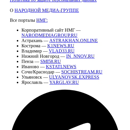
О
НАРОДНОЙ МЕДИА-ГРУППЕ
Все порталы
НМГ:
Корпоративный сайт НМГ —
NARODMEDIAGROUP.RU
Астрахань —
ASTRAKHAN.ONLINE
Кострома —
K1NEWS.RU
Владимир —
VLAD33.RU
Нижний Новгород —
IN_NNOV.RU
Пенза —
SMI58.RU
Иваново —
KSTATI.NEWS
Сочи/Краснодар —
SOCHISTREAM.RU
Ульяновск —
ULYANOVSK.EXPRESS
Ярославль —
YARGLAV.RU