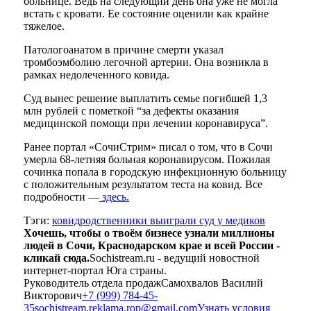
больнице. Ведь на следующий день она уже не могла
встать с кровати. Ее состояние оценили как крайне
тяжелое.
Патологоанатом в причине смерти указал
тромбоэмболию легочной артерии. Она возникла в
рамках недолеченного ковида.
Суд вынес решение выплатить семье погибшей 1,3
млн рублей с пометкой “за дефекты оказания
медицинской помощи при лечении коронавируса”.
Ранее портал «СочиСтрим» писал о том, что в Сочи
умерла 68-летняя больная коронавирусом. Пожилая
сочинка попала в городскую инфекционную больницу
с положительным результатом теста на ковид. Все
подробности —
здесь.
Тэги:
ковид
родственники выиграли суд у медиков
Хочешь, чтобы о твоём бизнесе узнали миллионы
людей в Сочи, Краснодарском крае и всей России -
кликай сюда.
Sochistream.ru - ведущий новостной
интернет-портал Юга страны.
Руководитель отдела продаж
Самохвалов Василий
Викторович
+7 (999) 784-45-
35
sochistream.reklama.rop@gmail.com
Узнать условия