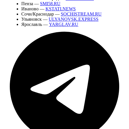
Пенза —
SMI58.RU
Иваново —
KSTATI.NEWS
Сочи/Краснодар —
SOCHISTREAM.RU
Ульяновск —
ULYANOVSK.EXPRESS
Ярославль —
YARGLAV.RU