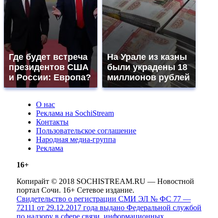
Где будет встреча
На Урале из казны
президентов США
были украдены 18
и России: Европа?
миллионов рублей
О нас
Реклама на SochiStream
Контакты
Пользовательское соглашение
Народная медиа-группа
Реклама
16+
Копирайт © 2018 SOCHISTREAM.RU — Новостной
портал Сочи. 16+ Сетевое издание.
Свидетельство о регистрации СМИ ЭЛ № ФС 77 —
72111 от 29.12.2017 года выдано Федеральной службой
по надзору в сфере связи, информационных