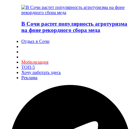
В Сочи растет популярность агротуризма
на фоне рекордного сбора меда
Отдых в Сочи
Мобилизация
ТОП-5
Хочу работать здесь
Реклама