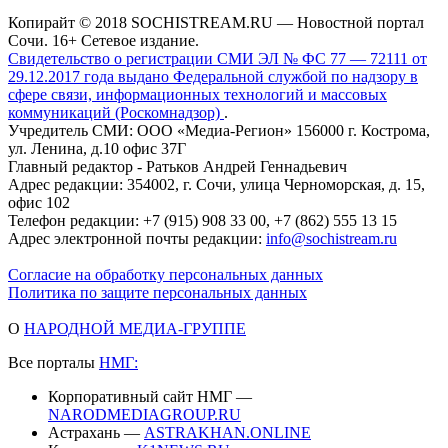
Копирайт © 2018 SOCHISTREAM.RU — Новостной портал
Сочи. 16+ Сетевое издание.
Свидетельство о регистрации СМИ ЭЛ № ФС 77 — 72111 от
29.12.2017 года выдано Федеральной службой по надзору в
сфере связи, информационных технологий и массовых
коммуникаций (Роскомнадзор)
.
Учредитель СМИ: ООО «Медиа-Регион» 156000 г. Кострома,
ул. Ленина, д.10 офис 37Г
Главный редактор - Ратьков Андрей Геннадьевич
Адрес редакции: 354002, г. Сочи, улица Черноморская, д. 15,
офис 102
Телефон редакции: +7 (915) 908 33 00, +7 (862) 555 13 15
Адрес электронной почты редакции:
info@sochistream.ru
Согласие на обработку персональных данных
Политика по защите персональных данных
О
НАРОДНОЙ МЕДИА-ГРУППЕ
Все порталы
НМГ:
Корпоративный сайт НМГ —
NARODMEDIAGROUP.RU
Астрахань —
ASTRAKHAN.ONLINE