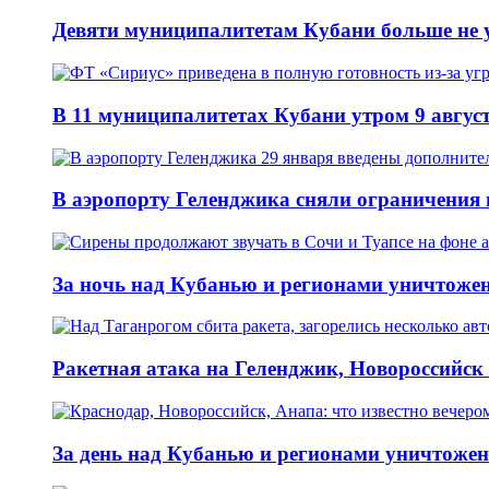
Девяти муниципалитетам Кубани больше не 
В 11 муниципалитетах Кубани утром 9 авгус
В аэропорту Геленджика сняли ограничения 
За ночь над Кубанью и регионами уничтоже
Ракетная атака на Геленджик, Новороссийск 
За день над Кубанью и регионами уничтожен