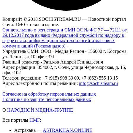
Копирайт © 2018 SOCHISTREAM.RU — Новостной портал
Сочи. 16+ Сетевое издание.
Свидетельство о регистрации СМИ ЭЛ № ФС 77 — 72111 от
29.12.2017 года выдано Федеральной службой по надзору в
сфере связи, информационных технологий и массовых
коммуникаций (Роскомнадзор)
.
Учредитель СМИ: ООО «Медиа-Регион» 156000 г. Кострома,
ул. Ленина, д.10 офис 37Г
Главный редактор - Ратьков Андрей Геннадьевич
Адрес редакции: 354002, г. Сочи, улица Черноморская, д. 15,
офис 102
Телефон редакции: +7 (915) 908 33 00, +7 (862) 555 13 15
Адрес электронной почты редакции:
info@sochistream.ru
Согласие на обработку персональных данных
Политика по защите персональных данных
О
НАРОДНОЙ МЕДИА-ГРУППЕ
Все порталы
НМГ:
Астрахань —
ASTRAKHAN.ONLINE