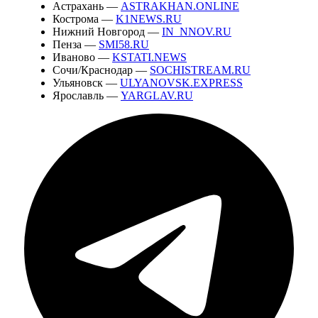
Астрахань —
ASTRAKHAN.ONLINE
Кострома —
K1NEWS.RU
Нижний Новгород —
IN_NNOV.RU
Пенза —
SMI58.RU
Иваново —
KSTATI.NEWS
Сочи/Краснодар —
SOCHISTREAM.RU
Ульяновск —
ULYANOVSK.EXPRESS
Ярославль —
YARGLAV.RU