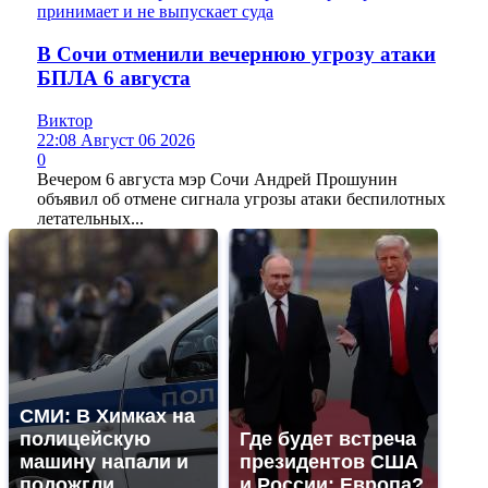
В Сочи отменили вечернюю угрозу атаки
БПЛА 6 августа
Виктор
22:08 Август 06 2026
0
Вечером 6 августа мэр Сочи Андрей Прошунин
объявил об отмене сигнала угрозы атаки беспилотных
летательных...
СМИ: В Химках на
полицейскую
Где будет встреча
машину напали и
президентов США
подожгли.
и России: Европа?