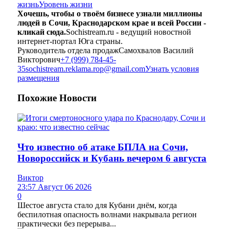
жизнь
Уровень жизни
Хочешь, чтобы о твоём бизнесе узнали миллионы
людей в Сочи, Краснодарском крае и всей России -
кликай сюда.
Sochistream.ru - ведущий новостной
интернет-портал Юга страны.
Руководитель отдела продаж
Самохвалов Василий
Викторович
+7 (999) 784-45-
35
sochistream.reklama.rop@gmail.com
Узнать условия
размещения
Похожие
Новости
Что известно об атаке БПЛА на Сочи,
Новороссийск и Кубань вечером 6 августа
Виктор
23:57 Август 06 2026
0
Шестое августа стало для Кубани днём, когда
беспилотная опасность волнами накрывала регион
практически без перерыва...