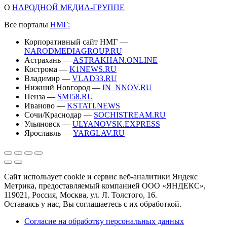
О
НАРОДНОЙ МЕДИА-ГРУППЕ
Все порталы
НМГ:
Корпоративный сайт НМГ —
NARODMEDIAGROUP.RU
Астрахань —
ASTRAKHAN.ONLINE
Кострома —
K1NEWS.RU
Владимир —
VLAD33.RU
Нижний Новгород —
IN_NNOV.RU
Пенза —
SMI58.RU
Иваново —
KSTATI.NEWS
Сочи/Краснодар —
SOCHISTREAM.RU
Ульяновск —
ULYANOVSK.EXPRESS
Ярославль —
YARGLAV.RU
Сайт использует cookie и сервис веб-аналитики Яндекс
Метрика, предоставляемый компанией ООО «ЯНДЕКС»,
119021, Россия, Москва, ул. Л. Толстого, 16.
Оставаясь у нас, Вы соглашаетесь с их обработкой.
Согласие на обработку персональных данных