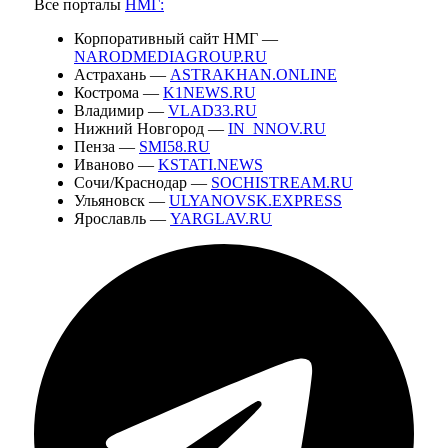
Все порталы
НМГ:
Корпоративный сайт НМГ —
NARODMEDIAGROUP.RU
Астрахань —
ASTRAKHAN.ONLINE
Кострома —
K1NEWS.RU
Владимир —
VLAD33.RU
Нижний Новгород —
IN_NNOV.RU
Пенза —
SMI58.RU
Иваново —
KSTATI.NEWS
Сочи/Краснодар —
SOCHISTREAM.RU
Ульяновск —
ULYANOVSK.EXPRESS
Ярославль —
YARGLAV.RU