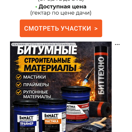
РЕКЛАМА • HTTPS://LANDING.BITTEHNO.RU/