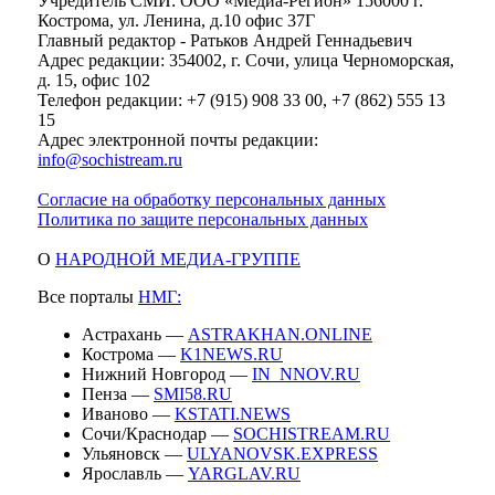
Учредитель СМИ: ООО «Медиа-Регион» 156000 г.
Кострома, ул. Ленина, д.10 офис 37Г
Главный редактор - Ратьков Андрей Геннадьевич
Адрес редакции: 354002, г. Сочи, улица Черноморская,
д. 15, офис 102
Телефон редакции: +7 (915) 908 33 00, +7 (862) 555 13
15
Адрес электронной почты редакции:
info@sochistream.ru
Согласие на обработку персональных данных
Политика по защите персональных данных
О
НАРОДНОЙ МЕДИА-ГРУППЕ
Все порталы
НМГ:
Астрахань —
ASTRAKHAN.ONLINE
Кострома —
K1NEWS.RU
Нижний Новгород —
IN_NNOV.RU
Пенза —
SMI58.RU
Иваново —
KSTATI.NEWS
Сочи/Краснодар —
SOCHISTREAM.RU
Ульяновск —
ULYANOVSK.EXPRESS
Ярославль —
YARGLAV.RU