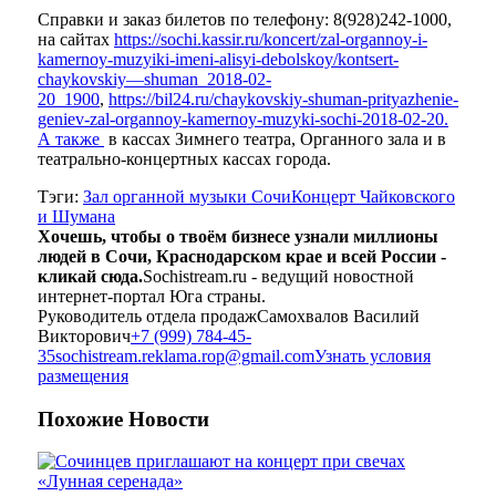
Справки и заказ билетов по телефону: 8(928)242-1000,
на сайтах
https://sochi.kassir.ru/koncert/zal-organnoy-i-
kamernoy-muzyiki-imeni-alisyi-debolskoy/kontsert-
chaykovskiy—shuman_2018-02-
20_1900
,
https://bil24.ru/chaykovskiy-shuman-prityazhenie-
geniev-zal-organnoy-kamernoy-muzyki-sochi-2018-02-20.
А также
в кассах Зимнего театра, Органного зала и в
театрально-концертных кассах города.
Тэги:
Зал органной музыки Сочи
Концерт Чайковского
и Шумана
Хочешь, чтобы о твоём бизнесе узнали миллионы
людей в Сочи, Краснодарском крае и всей России -
кликай сюда.
Sochistream.ru - ведущий новостной
интернет-портал Юга страны.
Руководитель отдела продаж
Самохвалов Василий
Викторович
+7 (999) 784-45-
35
sochistream.reklama.rop@gmail.com
Узнать условия
размещения
Похожие
Новости