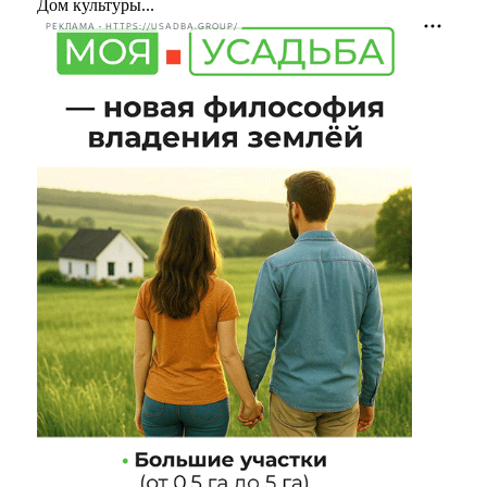
Дом культуры...
РЕКЛАМА • HTTPS://USADBA.GROUP/