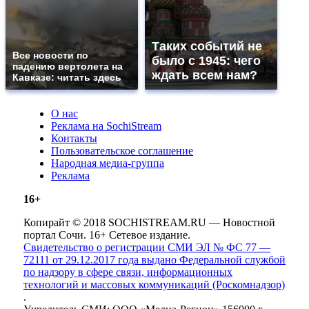
Таких событий не
Все новости по
было с 1945: чего
падению вертолета на
ждать всем нам?
Кавказе: читать здесь
О нас
Реклама на SochiStream
Контакты
Пользовательское соглашение
Народная медиа-группа
Реклама
16+
Копирайт © 2018 SOCHISTREAM.RU — Новостной
портал Сочи. 16+ Сетевое издание.
Свидетельство о регистрации СМИ ЭЛ № ФС 77 —
72111 от 29.12.2017 года выдано Федеральной службой
по надзору в сфере связи, информационных
технологий и массовых коммуникаций (Роскомнадзор)
.