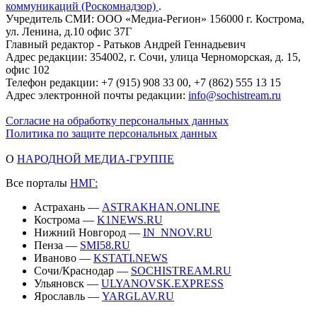
коммуникаций (Роскомнадзор)
.
Учредитель СМИ: ООО «Медиа-Регион» 156000 г. Кострома,
ул. Ленина, д.10 офис 37Г
Главный редактор - Ратьков Андрей Геннадьевич
Адрес редакции: 354002, г. Сочи, улица Черноморская, д. 15,
офис 102
Телефон редакции: +7 (915) 908 33 00, +7 (862) 555 13 15
Адрес электронной почты редакции:
info@sochistream.ru
Согласие на обработку персональных данных
Политика по защите персональных данных
О
НАРОДНОЙ МЕДИА-ГРУППЕ
Все порталы
НМГ:
Астрахань —
ASTRAKHAN.ONLINE
Кострома —
K1NEWS.RU
Нижний Новгород —
IN_NNOV.RU
Пенза —
SMI58.RU
Иваново —
KSTATI.NEWS
Сочи/Краснодар —
SOCHISTREAM.RU
Ульяновск —
ULYANOVSK.EXPRESS
Ярославль —
YARGLAV.RU