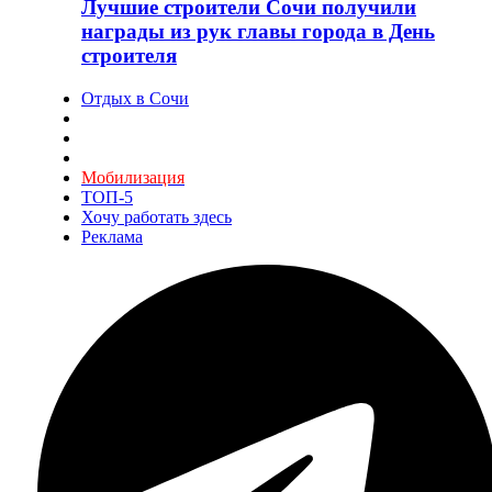
Лучшие строители Сочи получили
награды из рук главы города в День
строителя
Отдых в Сочи
Мобилизация
ТОП-5
Хочу работать здесь
Реклама