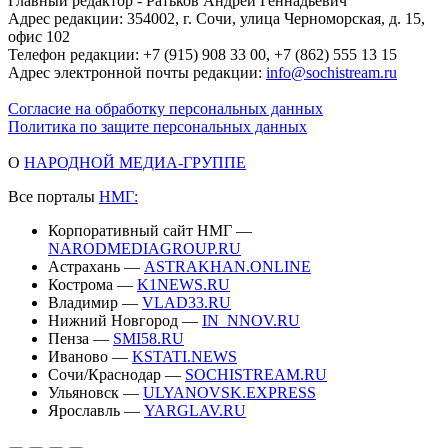
Главный редактор - Ратьков Андрей Геннадьевич
Адрес редакции: 354002, г. Сочи, улица Черноморская, д. 15,
офис 102
Телефон редакции: +7 (915) 908 33 00, +7 (862) 555 13 15
Адрес электронной почты редакции:
info@sochistream.ru
Согласие на обработку персональных данных
Политика по защите персональных данных
О
НАРОДНОЙ МЕДИА-ГРУППЕ
Все порталы
НМГ:
Корпоративный сайт НМГ —
NARODMEDIAGROUP.RU
Астрахань —
ASTRAKHAN.ONLINE
Кострома —
K1NEWS.RU
Владимир —
VLAD33.RU
Нижний Новгород —
IN_NNOV.RU
Пенза —
SMI58.RU
Иваново —
KSTATI.NEWS
Сочи/Краснодар —
SOCHISTREAM.RU
Ульяновск —
ULYANOVSK.EXPRESS
Ярославль —
YARGLAV.RU