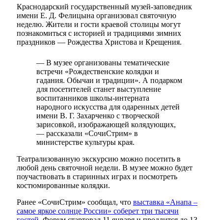
Краснодарский государственный музей-заповедник
имени Е. Д. Фелицына организовал святочную
неделю. Жители и гости краевой столицы могут
познакомиться с историей и традициями зимних
праздников — Рождества Христова и Крещения.
— В музее организованы тематические
встречи «Рождественские колядки и
гадания. Обычаи и традиции». А подарком
для посетителей станет выступление
воспитанников школы-интерната
народного искусства для одаренных детей
имени В. Г. Захарченко с творческой
зарисовкой, изображающей колядующих,
— рассказали «СочиСтрим» в
министерстве культуры края.
Театрализованную экскурсию можно посетить в
любой день святочной недели. В музее можно будет
поучаствовать в старинных играх и посмотреть
костюмированные колядки.
Ранее «СочиСтрим» сообщал, что
выставка «Анапа –
самое яркое солнце России» соберет три тысячи
гостей.
Форум стартовал 11 января и продлится до 13