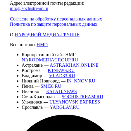
Адрес электронной почты редакции:
info@sochistream.ru
Согласие на обработку персональных данных
Политика по защите персональных данных
О
НАРОДНОЙ МЕДИА-ГРУППЕ
Все порталы
НМГ:
Корпоративный сайт НМГ —
NARODMEDIAGROUP.RU
Астрахань —
ASTRAKHAN.ONLINE
Кострома —
K1NEWS.RU
Владимир —
VLAD33.RU
Нижний Новгород —
IN_NNOV.RU
Пенза —
SMI58.RU
Иваново —
KSTATI.NEWS
Сочи/Краснодар —
SOCHISTREAM.RU
Ульяновск —
ULYANOVSK.EXPRESS
Ярославль —
YARGLAV.RU