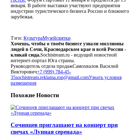
января. В работе выставки участвуют предприятия
индустрии туристического бизнеса России и ближнего
зарубежья.
Тэги:
Культура
Музей
святки
Хочешь, чтобы о твоём бизнесе узнали миллионы
людей в Сочи, Краснодарском крае и всей России -
кликай сюда.
Sochistream.ru - ведущий новостной
интернет-портал Юга страны.
Руководитель отдела продаж
Самохвалов Василий
Викторович
+7 (999) 784-45-
35
sochistream.reklama.rop@gmail.com
Узнать условия
размещения
Похожие
Новости
Сочинцев приглашают на концерт при
свечах «Лунная серенада»