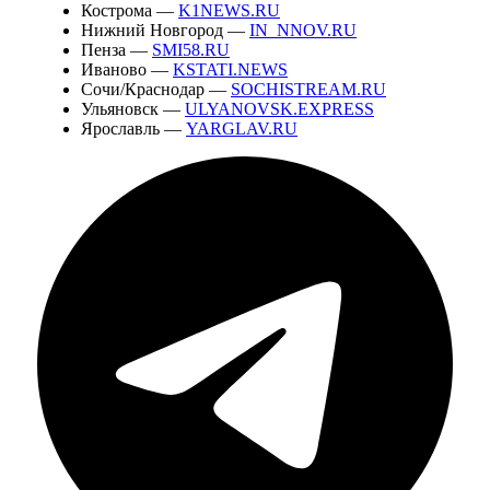
Кострома —
K1NEWS.RU
Нижний Новгород —
IN_NNOV.RU
Пенза —
SMI58.RU
Иваново —
KSTATI.NEWS
Сочи/Краснодар —
SOCHISTREAM.RU
Ульяновск —
ULYANOVSK.EXPRESS
Ярославль —
YARGLAV.RU