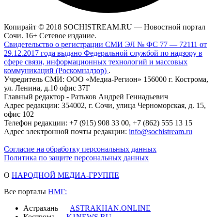
Копирайт © 2018 SOCHISTREAM.RU — Новостной портал
Сочи. 16+ Сетевое издание.
Свидетельство о регистрации СМИ ЭЛ № ФС 77 — 72111 от
29.12.2017 года выдано Федеральной службой по надзору в
сфере связи, информационных технологий и массовых
коммуникаций (Роскомнадзор)
.
Учредитель СМИ: ООО «Медиа-Регион» 156000 г. Кострома,
ул. Ленина, д.10 офис 37Г
Главный редактор - Ратьков Андрей Геннадьевич
Адрес редакции: 354002, г. Сочи, улица Черноморская, д. 15,
офис 102
Телефон редакции: +7 (915) 908 33 00, +7 (862) 555 13 15
Адрес электронной почты редакции:
info@sochistream.ru
Согласие на обработку персональных данных
Политика по защите персональных данных
О
НАРОДНОЙ МЕДИА-ГРУППЕ
Все порталы
НМГ:
Астрахань —
ASTRAKHAN.ONLINE
Кострома —
K1NEWS.RU