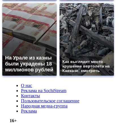
На Урале из казны
Как выглядит место
были украдены 18
крушение вертолета на
миллионов рублей
Кавказе: смотреть
О нас
Реклама на SochiStream
Контакты
Пользовательское соглашение
Народная медиа-группа
Реклама
16+