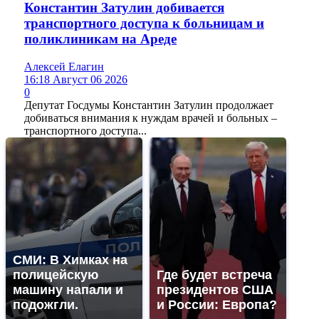
Константин Затулин добивается
транспортного доступа к больницам и
поликлиникам на Ареде
Алексей Елагин
16:18 Август 06 2026
0
Депутат Госдумы Константин Затулин продолжает
добиваться внимания к нуждам врачей и больных –
транспортного доступа...
СМИ: В Химках на
полицейскую
Где будет встреча
машину напали и
президентов США
подожгли.
и России: Европа?