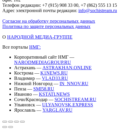
Телефон редакции: +7 (915) 908 33 00, +7 (862) 555 13 15
Адрес электронной почты редакции:
info@sochistream.ru
Согласие на обработку персональных данных
Политика по защите персональных данных
О
НАРОДНОЙ МЕДИА-ГРУППЕ
Все порталы
НМГ:
Корпоративный сайт НМГ —
NARODMEDIAGROUP.RU
Астрахань —
ASTRAKHAN.ONLINE
Кострома —
K1NEWS.RU
Владимир —
VLAD33.RU
Нижний Новгород —
IN_NNOV.RU
Пенза —
SMI58.RU
Иваново —
KSTATI.NEWS
Сочи/Краснодар —
SOCHISTREAM.RU
Ульяновск —
ULYANOVSK.EXPRESS
Ярославль —
YARGLAV.RU