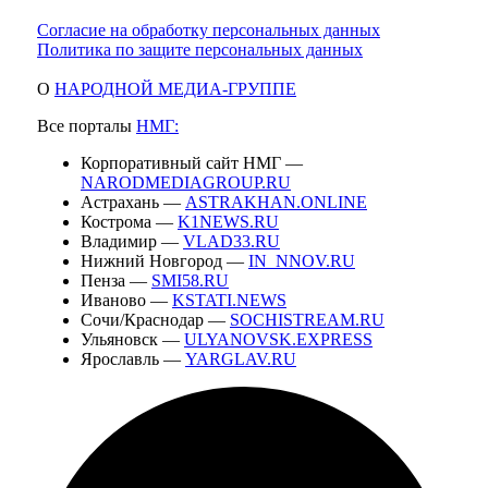
Согласие на обработку персональных данных
Политика по защите персональных данных
О
НАРОДНОЙ МЕДИА-ГРУППЕ
Все порталы
НМГ:
Корпоративный сайт НМГ —
NARODMEDIAGROUP.RU
Астрахань —
ASTRAKHAN.ONLINE
Кострома —
K1NEWS.RU
Владимир —
VLAD33.RU
Нижний Новгород —
IN_NNOV.RU
Пенза —
SMI58.RU
Иваново —
KSTATI.NEWS
Сочи/Краснодар —
SOCHISTREAM.RU
Ульяновск —
ULYANOVSK.EXPRESS
Ярославль —
YARGLAV.RU