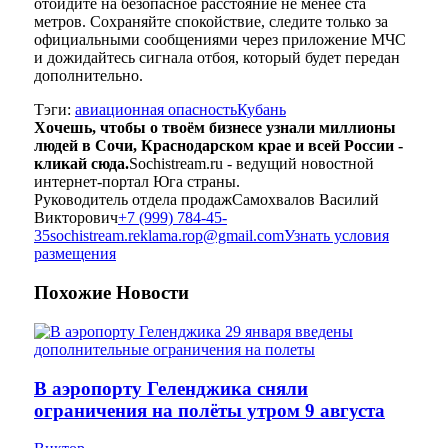
отойдите на безопасное расстояние не менее ста
метров. Сохраняйте спокойствие, следите только за
официальными сообщениями через приложение МЧС
и дожидайтесь сигнала отбоя, который будет передан
дополнительно.
Тэги:
авиационная опасность
Кубань
Хочешь, чтобы о твоём бизнесе узнали миллионы
людей в Сочи, Краснодарском крае и всей России -
кликай сюда.
Sochistream.ru - ведущий новостной
интернет-портал Юга страны.
Руководитель отдела продаж
Самохвалов Василий
Викторович
+7 (999) 784-45-
35
sochistream.reklama.rop@gmail.com
Узнать условия
размещения
Похожие
Новости
В аэропорту Геленджика сняли
ограничения на полёты утром 9 августа