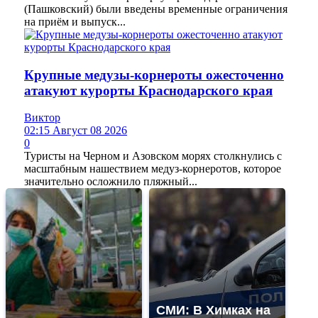
(Пашковский) были введены временные ограничения
на приём и выпуск...
Крупные медузы-корнероты ожесточенно
атакуют курорты Краснодарского края
Виктор
02:15 Август 08 2026
0
Туристы на Черном и Азовском морях столкнулись с
масштабным нашествием медуз-корнеротов, которое
значительно осложнило пляжный...
СМИ: В Химках на