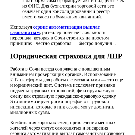
Платформа сама сформирует акт и подгрузит чек
из ФНС. Для бухгалтерии торговой сети это
означает один консолидированный реестр
вместо хаоса из бумажных квитанций.
Используя
сервис автоматизации выплат
самозанятым
, ритейлер получает лояльность
персонала, которая в Сочи строится на простом
принципе: «честно отработал — быстро получил».
Юридическая страховка для ЛПР
Работа в Сочи всегда сопряжена с повышенным
вниманием проверяющих органов. Использование
ИТ-платформы для работы с самозанятыми — это еще
и юридический щит. Система исключает признаки
подмены трудовых отношений, фиксируя каждую
смену как отдельную гражданско-правовую сделку.
Это минимизирует риски штрафов от Трудовой
инспекции, которые в пик сезона могут достигать
миллионных сумм.
Комбинация коротких смен, привлечения местных
жителей через статус самозанятых и внедрения
сервиса автоматизации выплат самозанятым позволяет