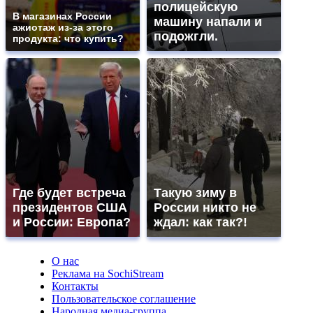
полицейскую
В магазинах России
машину напали и
ажиотаж из-за этого
подожгли.
продукта: что купить?
Где будет встреча
Такую зиму в
президентов США
России никто не
и России: Европа?
ждал: как так?!
О нас
Реклама на SochiStream
Контакты
Пользовательское соглашение
Народная медиа-группа