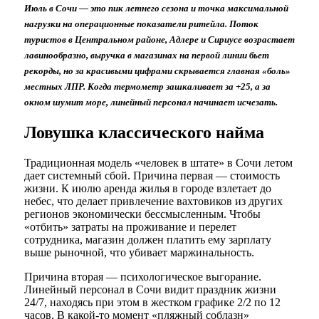
Июль в Сочи — это пик летнего сезона и точка максимальной
нагрузки на операционные показатели ритейла. Поток
туристов в Центральном районе, Адлере и Сириусе возрастает
лавинообразно, выручка в магазинах на первой линии бьет
рекорды, но за красивыми цифрами скрывается главная «боль»
местных ЛПР. Когда термометр зашкаливает за +25, а за
окном шумит море, линейный персонал начинает исчезать.
Ловушка классического найма
Традиционная модель «человек в штате» в Сочи летом
дает системный сбой. Причина первая — стоимость
жизни. К июлю аренда жилья в городе взлетает до
небес, что делает привлечение вахтовиков из других
регионов экономически бессмысленным. Чтобы
«отбить» затраты на проживание и перелет
сотрудника, магазин должен платить ему зарплату
выше рыночной, что убивает маржинальность.
Причина вторая — психологическое выгорание.
Линейный персонал в Сочи видит праздник жизни
24/7, находясь при этом в жестком графике 2/2 по 12
часов. В какой-то момент «пляжный соблазн»