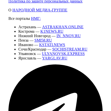
Политика по защите персональных данных
О
НАРОДНОЙ МЕДИА-ГРУППЕ
Все порталы
НМГ:
Астрахань —
ASTRAKHAN.ONLINE
Кострома —
K1NEWS.RU
Нижний Новгород —
IN_NNOV.RU
Пенза —
SMI58.RU
Иваново —
KSTATI.NEWS
Сочи/Краснодар —
SOCHISTREAM.RU
Ульяновск —
ULYANOVSK.EXPRESS
Ярославль —
YARGLAV.RU