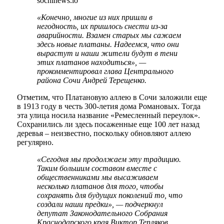
sochinews.io
«Конечно, многие из них пришли в
негодность, их пришлось снести из-за
аварийности. Взамен старых мы сажаем
здесь новые платаны. Надеемся, что они
вырастут и наши жители будут в тени
этих платанов находиться», —
прокомментировал глава Центрального
района Сочи Андрей Терещенко.
Отметим, что Платановую аллею в Сочи заложили еще
в 1913 году в честь 300-летия дома Романовых. Тогда
эта улица носила название «Ремесленный переулок».
Сохранились ли здесь посаженные еще 100 лет назад
деревья – неизвестно, поскольку обновляют аллею
регулярно.
«Сегодня мы продолжаем эту традицию.
Таким большим составом вместе с
общественниками мы высаживаем
несколько платанов для того, чтобы
сохранять для будущих поколений то, что
создали наши предки», — подчеркнул
депутат Законодательного Собрания
Краснодарского края Виктор Тепляков.