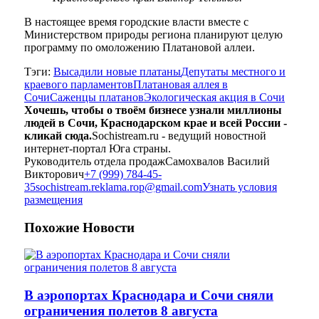
В настоящее время городские власти вместе с
Министерством природы региона планируют целую
программу по омоложению Платановой аллеи.
Тэги:
Высадили новые платаны
Депутаты местного и
краевого парламентов
Платановая аллея в
Сочи
Саженцы платанов
Экологическая акция в Сочи
Хочешь, чтобы о твоём бизнесе узнали миллионы
людей в Сочи, Краснодарском крае и всей России -
кликай сюда.
Sochistream.ru - ведущий новостной
интернет-портал Юга страны.
Руководитель отдела продаж
Самохвалов Василий
Викторович
+7 (999) 784-45-
35
sochistream.reklama.rop@gmail.com
Узнать условия
размещения
Похожие
Новости
В аэропортах Краснодара и Сочи сняли
ограничения полетов 8 августа