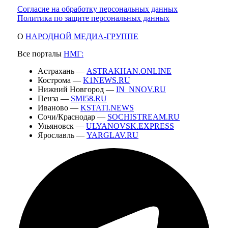
Согласие на обработку персональных данных
Политика по защите персональных данных
О
НАРОДНОЙ МЕДИА-ГРУППЕ
Все порталы
НМГ:
Астрахань —
ASTRAKHAN.ONLINE
Кострома —
K1NEWS.RU
Нижний Новгород —
IN_NNOV.RU
Пенза —
SMI58.RU
Иваново —
KSTATI.NEWS
Сочи/Краснодар —
SOCHISTREAM.RU
Ульяновск —
ULYANOVSK.EXPRESS
Ярославль —
YARGLAV.RU