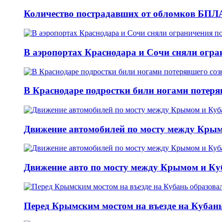
Количество пострадавших от обломков БПЛА
В аэропортах Краснодара и Сочи сняли огран
В Краснодаре подростки били ногами потеря
Движение автомобилей по мосту между Крым
Движение авто по мосту между Крымом и Ку
Перед Крымским мостом на въезде на Кубань 