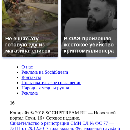
Не ешьте эту
В ОАЭ произошло
готовую еду из
жестокое убийство
магазина: список
криптомиллионера
О нас
Реклама на SochiStream
Контакты
Пользовательское соглашение
Народная медиа-группа
Реклама
16+
Копирайт © 2018 SOCHISTREAM.RU — Новостной
портал Сочи. 16+ Сетевое издание.
Свидетельство о регистрации СМИ ЭЛ № ФС 77 —
72111 от 29.12.2017 года выдано Федеральной службой