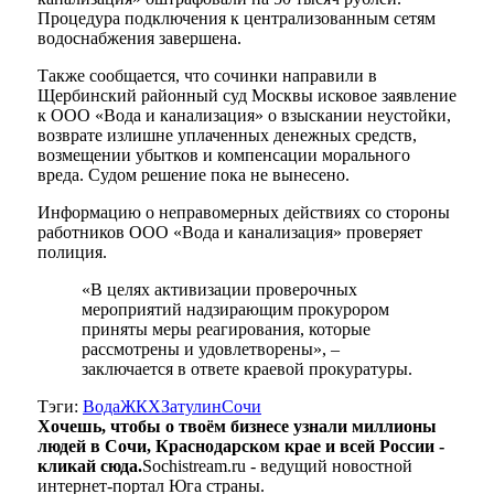
Процедура подключения к централизованным сетям
водоснабжения завершена.
Также сообщается, что сочинки направили в
Щербинский районный суд Москвы исковое заявление
к ООО «Вода и канализация» о взыскании неустойки,
возврате излишне уплаченных денежных средств,
возмещении убытков и компенсации морального
вреда. Судом решение пока не вынесено.
Информацию о неправомерных действиях со стороны
работников ООО «Вода и канализация» проверяет
полиция.
«В целях активизации проверочных
мероприятий надзирающим прокурором
приняты меры реагирования, которые
рассмотрены и удовлетворены», –
заключается в ответе краевой прокуратуры.
Тэги:
Вода
ЖКХ
Затулин
Сочи
Хочешь, чтобы о твоём бизнесе узнали миллионы
людей в Сочи, Краснодарском крае и всей России -
кликай сюда.
Sochistream.ru - ведущий новостной
интернет-портал Юга страны.