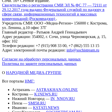
Сочи. 16+ Сетевое издание.
Свидетельство о регистрации СМИ ЭЛ № ФС 77 — 72111 от
29.12.2017 года выдано Федеральной службой по надзору в
сфере связи, информационных технологий и массовых
коммуникаций (Роскомнадзор)
.
Учредитель СМИ: ООО «Медиа-Регион» 156000 г. Кострома,
ул. Ленина, д.10 офис 37Г
Главный редактор - Ратьков Андрей Геннадьевич
Адрес редакции: 354002, г. Сочи, улица Черноморская, д. 15,
офис 102
Телефон редакции: +7 (915) 908 33 00, +7 (862) 555 13 15
Адрес электронной почты редакции:
info@sochistream.ru
Согласие на обработку персональных данных
Политика по защите персональных данных
О
НАРОДНОЙ МЕДИА-ГРУППЕ
Все порталы
НМГ:
Астрахань —
ASTRAKHAN.ONLINE
Кострома —
K1NEWS.RU
Нижний Новгород —
IN_NNOV.RU
Пенза —
SMI58.RU
Иваново —
KSTATI.NEWS