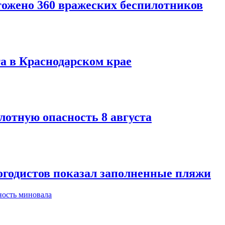
тожено 360 вражеских беспилотников
та в Краснодарском крае
лотную опасность 8 августа
огодистов показал заполненные пляжи