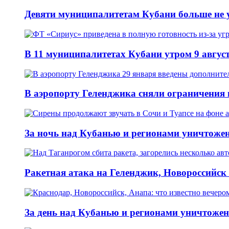
Девяти муниципалитетам Кубани больше не 
В 11 муниципалитетах Кубани утром 9 авгус
В аэропорту Геленджика сняли ограничения 
За ночь над Кубанью и регионами уничтоже
Ракетная атака на Геленджик, Новороссийск 
За день над Кубанью и регионами уничтожен