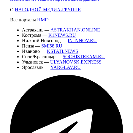
О
НАРОДНОЙ МЕДИА-ГРУППЕ
Все порталы
НМГ:
Астрахань —
ASTRAKHAN.ONLINE
Кострома —
K1NEWS.RU
Нижний Новгород —
IN_NNOV.RU
Пенза —
SMI58.RU
Иваново —
KSTATI.NEWS
Сочи/Краснодар —
SOCHISTREAM.RU
Ульяновск —
ULYANOVSK.EXPRESS
Ярославль —
YARGLAV.RU