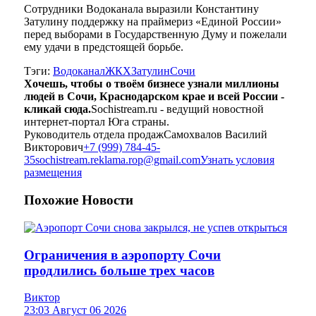
Сотрудники Водоканала выразили Константину
Затулину поддержку на праймериз «Единой России»
перед выборами в Государственную Думу и пожелали
ему удачи в предстоящей борьбе.
Тэги:
Водоканал
ЖКХ
Затулин
Сочи
Хочешь, чтобы о твоём бизнесе узнали миллионы
людей в Сочи, Краснодарском крае и всей России -
кликай сюда.
Sochistream.ru - ведущий новостной
интернет-портал Юга страны.
Руководитель отдела продаж
Самохвалов Василий
Викторович
+7 (999) 784-45-
35
sochistream.reklama.rop@gmail.com
Узнать условия
размещения
Похожие
Новости
Ограничения в аэропорту Сочи
продлились больше трех часов
Виктор
23:03 Август 06 2026