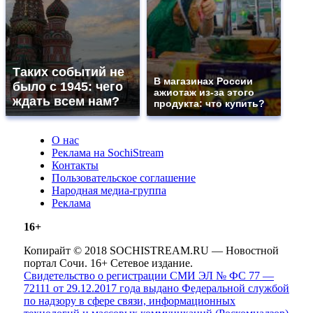
Таких событий не
В магазинах России
было с 1945: чего
ажиотаж из-за этого
ждать всем нам?
продукта: что купить?
О нас
Реклама на SochiStream
Контакты
Пользовательское соглашение
Народная медиа-группа
Реклама
16+
Копирайт © 2018 SOCHISTREAM.RU — Новостной
портал Сочи. 16+ Сетевое издание.
Свидетельство о регистрации СМИ ЭЛ № ФС 77 —
72111 от 29.12.2017 года выдано Федеральной службой
по надзору в сфере связи, информационных