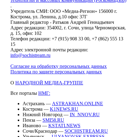
технологий и массовых коммуникаций (Роскомнадзор)
.
Учредитель СМИ: ООО «Медиа-Регион» 156000 г.
Кострома, ул. Ленина, д.10 офис 37Г
Главный редактор - Ратьков Андрей Геннадьевич
Адрес редакции: 354002, г. Сочи, улица Черноморская,
д. 15, офис 102
Телефон редакции: +7 (915) 908 33 00, +7 (862) 555 13
15
Адрес электронной почты редакции:
info@sochistream.ru
Согласие на обработку персональных данных
Политика по защите персональных данных
О
НАРОДНОЙ МЕДИА-ГРУППЕ
Все порталы
НМГ:
Астрахань —
ASTRAKHAN.ONLINE
Кострома —
K1NEWS.RU
Нижний Новгород —
IN_NNOV.RU
Пенза —
SMI58.RU
Иваново —
KSTATI.NEWS
Сочи/Краснодар —
SOCHISTREAM.RU
Ульяновск —
ULYANOVSK.EXPRESS