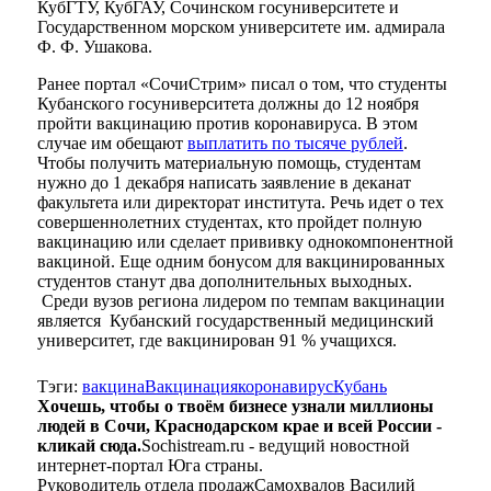
КубГТУ, КубГАУ, Сочинском госуниверситете и
Государственном морском университете им. адмирала
Ф. Ф. Ушакова.
Ранее портал «СочиСтрим» писал о том, что студенты
Кубанского госуниверситета должны до 12 ноября
пройти вакцинацию против коронавируса. В этом
случае им обещают
выплатить по тысяче рублей
.
Чтобы получить материальную помощь, студентам
нужно до 1 декабря написать заявление в деканат
факультета или директорат института. Речь идет о тех
совершеннолетних студентах, кто пройдет полную
вакцинацию или сделает прививку однокомпонентной
вакциной. Еще одним бонусом для вакцинированных
студентов станут два дополнительных выходных.
Среди вузов региона лидером по темпам вакцинации
является Кубанский государственный медицинский
университет, где вакцинирован 91 % учащихся.
Тэги:
вакцина
Вакцинация
коронавирус
Кубань
Хочешь, чтобы о твоём бизнесе узнали миллионы
людей в Сочи, Краснодарском крае и всей России -
кликай сюда.
Sochistream.ru - ведущий новостной
интернет-портал Юга страны.
Руководитель отдела продаж
Самохвалов Василий