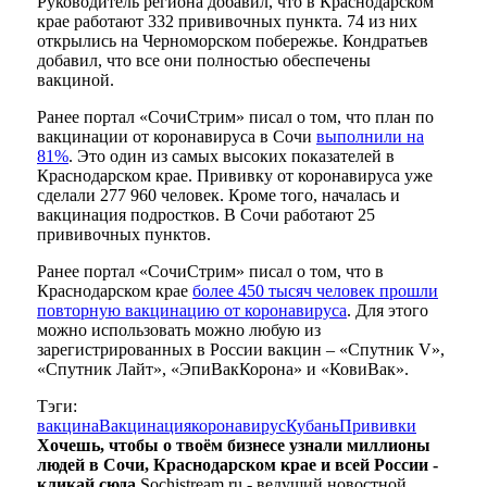
Руководитель региона добавил, что в Краснодарском
крае работают 332 прививочных пункта. 74 из них
открылись на Черноморском побережье. Кондратьев
добавил, что все они полностью обеспечены
вакциной.
Ранее портал «СочиСтрим» писал о том, что план по
вакцинации от коронавируса в Сочи
выполнили на
81%
. Это один из самых высоких показателей в
Краснодарском крае. Прививку от коронавируса уже
сделали 277 960 человек. Кроме того, началась и
вакцинация подростков. В Сочи работают 25
прививочных пунктов.
Ранее портал «СочиСтрим» писал о том, что в
Краснодарском крае
более 450 тысяч человек прошли
повторную вакцинацию от коронавируса
. Для этого
можно использовать можно любую из
зарегистрированных в России вакцин – «Спутник V»,
«Спутник Лайт», «ЭпиВакКорона» и «КовиВак».
Тэги:
вакцина
Вакцинация
коронавирус
Кубань
Прививки
Хочешь, чтобы о твоём бизнесе узнали миллионы
людей в Сочи, Краснодарском крае и всей России -
кликай сюда.
Sochistream.ru - ведущий новостной