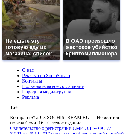
Не ешьте эту
В ОАЭ произошло
готовую еду из
жестокое убийство
магазина: список
криптомиллионера
О нас
Реклама на SochiStream
Контакты
Пользовательское соглашение
Народная медиа-группа
Реклама
16+
Копирайт © 2018 SOCHISTREAM.RU — Новостной
портал Сочи. 16+ Сетевое издание.
Свидетельство о регистрации СМИ ЭЛ № ФС 77 —
72111 от 29.12.2017 года выдано Федеральной службой