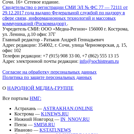
Сочи. 16+ Сетевое издание.
Свидетельство о регистрации СМИ ЭЛ № ФС 77 — 72111 от
29.12.2017 года выдано Федеральной службой по надзору в
сфере связи, информационных технологий и массовых
коммуникаций (Роскомнадзор)
.
Учредитель СМИ: ООО «Медиа-Регион» 156000 г. Кострома,
ул. Ленина, д.10 офис 37Г
Главный редактор - Ратьков Андрей Геннадьевич
Адрес редакции: 354002, г. Сочи, улица Черноморская, д. 15,
офис 102
Телефон редакции: +7 (915) 908 33 00, +7 (862) 555 13 15
Адрес электронной почты редакции:
info@sochistream.ru
Согласие на обработку персональных данных
Политика по защите персональных данных
О
НАРОДНОЙ МЕДИА-ГРУППЕ
Все порталы
НМГ:
Астрахань —
ASTRAKHAN.ONLINE
Кострома —
K1NEWS.RU
Нижний Новгород —
IN_NNOV.RU
Пенза —
SMI58.RU
Иваново —
KSTATI.NEWS