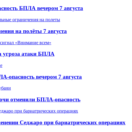
асность БПЛА вечером 7 августа
ения на полёты 7 августа
а угроза атаки БПЛА
А-опасность вечером 7 августа
Сочи отменили БПЛА-опасность
менении Седжаро при бариатрических операциях