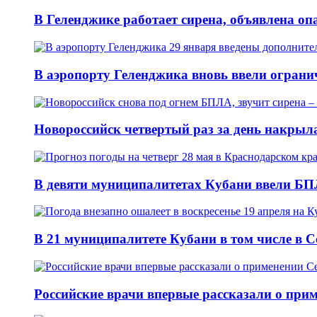
В Геленджике работает сирена, объявлена оп
В аэропорту Геленджика вновь ввели огранич
Новороссийск четвертый раз за день накрыл
В девяти муниципалитетах Кубани ввели БПЛ
В 21 муниципалитете Кубани в том числе в 
Российские врачи впервые рассказали о при