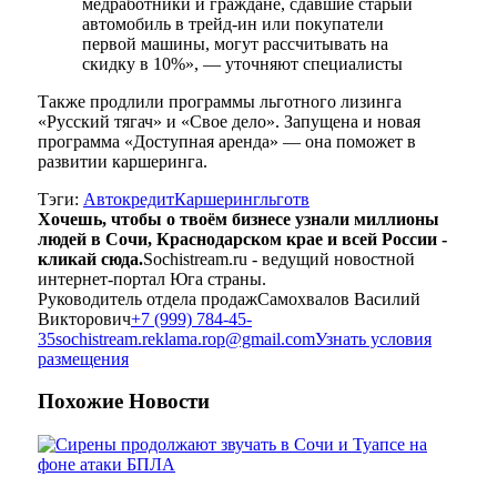
медработники и граждане, сдавшие старый
автомобиль в трейд-ин или покупатели
первой машины, могут рассчитывать на
скидку в 10%», — уточняют специалисты
Также продлили программы льготного лизинга
«Русский тягач» и «Свое дело». Запущена и новая
программа «Доступная аренда» — она поможет в
развитии каршеринга.
Тэги:
Автокредит
Каршеринг
льготв
Хочешь, чтобы о твоём бизнесе узнали миллионы
людей в Сочи, Краснодарском крае и всей России -
кликай сюда.
Sochistream.ru - ведущий новостной
интернет-портал Юга страны.
Руководитель отдела продаж
Самохвалов Василий
Викторович
+7 (999) 784-45-
35
sochistream.reklama.rop@gmail.com
Узнать условия
размещения
Похожие
Новости