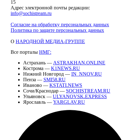
15
Адрес электронной почты редакции:
info@sochistream.ru
Согласие на обработку персональных данных
Политика по защите персональных данных
О
НАРОДНОЙ МЕДИА-ГРУППЕ
Все порталы
НМГ:
Астрахань —
ASTRAKHAN.ONLINE
Кострома —
K1NEWS.RU
Нижний Новгород —
IN_NNOV.RU
Пенза —
SMI58.RU
Иваново —
KSTATI.NEWS
Сочи/Краснодар —
SOCHISTREAM.RU
Ульяновск —
ULYANOVSK.EXPRESS
Ярославль —
YARGLAV.RU