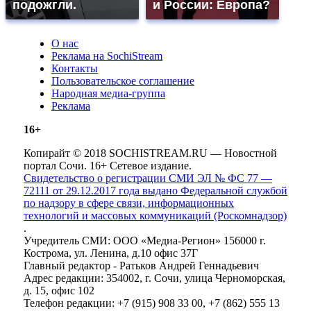
подожгли.
и России: Европа?
О нас
Реклама на SochiStream
Контакты
Пользовательское соглашение
Народная медиа-группа
Реклама
16+
Копирайт © 2018 SOCHISTREAM.RU — Новостной
портал Сочи. 16+ Сетевое издание.
Свидетельство о регистрации СМИ ЭЛ № ФС 77 —
72111 от 29.12.2017 года выдано Федеральной службой
по надзору в сфере связи, информационных
технологий и массовых коммуникаций (Роскомнадзор)
.
Учредитель СМИ: ООО «Медиа-Регион» 156000 г.
Кострома, ул. Ленина, д.10 офис 37Г
Главный редактор - Ратьков Андрей Геннадьевич
Адрес редакции: 354002, г. Сочи, улица Черноморская,
д. 15, офис 102
Телефон редакции: +7 (915) 908 33 00, +7 (862) 555 13