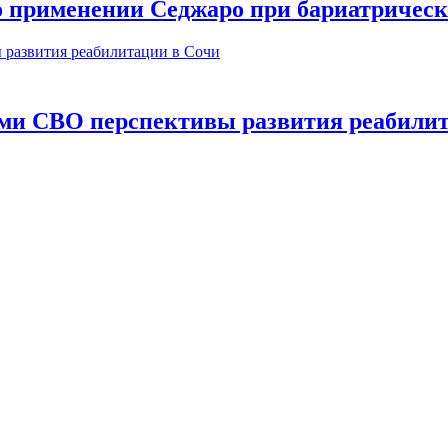
о применении Седжаро при бариатричес
ами СВО перспективы развития реабили