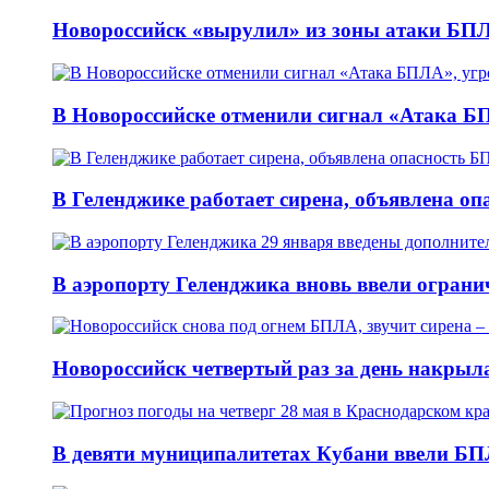
Новороссийск «вырулил» из зоны атаки БПЛ
В Новороссийске отменили сигнал «Атака БП
В Геленджике работает сирена, объявлена оп
В аэропорту Геленджика вновь ввели огранич
Новороссийск четвертый раз за день накрыл
В девяти муниципалитетах Кубани ввели БПЛ