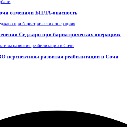
Сочи отменили БПЛА-опасность
менении Седжаро при бариатрических операциях
ВО перспективы развития реабилитации в Сочи