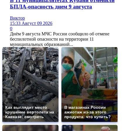
В 11 муниципалитетах Кубани отменили
БПЛА-опасность днем 9 августа
Виктор
15:33 Август 09 2026
0
Днём 9 августа МЧС России сообщило об отмене
беспилотной опасности на территории 11
муниципальных образований...
Как выглядит место
В магазинах России
крушение вертолета на
ажиотаж из-за этого
Кавказе: смотреть
продукта: что купить?