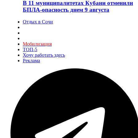
В 11 муниципалитетах Кубани отменили
БПЛА-опасность днем 9 августа
Отдых в Сочи
Мобилизация
ТОП-5
Хочу работать здесь
Реклама