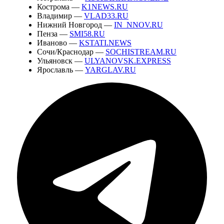
Кострома —
K1NEWS.RU
Владимир —
VLAD33.RU
Нижний Новгород —
IN_NNOV.RU
Пенза —
SMI58.RU
Иваново —
KSTATI.NEWS
Сочи/Краснодар —
SOCHISTREAM.RU
Ульяновск —
ULYANOVSK.EXPRESS
Ярославль —
YARGLAV.RU