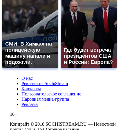
СМИ: В Химках на
полицейскую
Где будет встреча
машину напали и
президентов США
подожгли.
и России: Европа?
О нас
Реклама на SochiStream
Контакты
Пользовательское соглашение
Народная медиа-группа
Реклама
16+
Копирайт © 2018 SOCHISTREAM.RU — Новостной
портал Сочи. 16+ Сетевое издание.