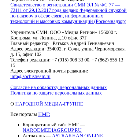
Свидетельство о регистрации СМИ ЭЛ № ФС 77 —
72111 от 29.12.2017 года выдано Федеральной службой
по надзору в сфере связи, информационных
технологий и массовых коммуникаций (Роскомнадзор)
.
Учредитель СМИ: ООО «Медиа-Регион» 156000 г.
Кострома, ул. Ленина, д.10 офис 37Г
Главный редактор - Ратьков Андрей Геннадьевич
Адрес редакции: 354002, г. Сочи, улица Черноморская,
д. 15, офис 102
Телефон редакции: +7 (915) 908 33 00, +7 (862) 555 13
15
Адрес электронной почты редакции:
info@sochistream.ru
Согласие на обработку персональных данных
Политика по защите персональных данных
О
НАРОДНОЙ МЕДИА-ГРУППЕ
Все порталы
НМГ:
Корпоративный сайт НМГ —
NARODMEDIAGROUP.RU
Астрахань —
ASTRAKHAN.ONLINE