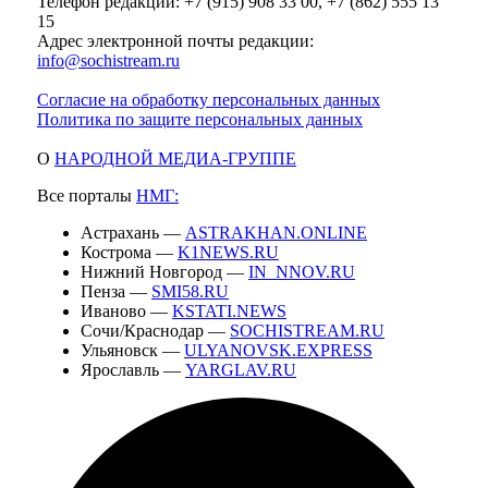
Телефон редакции: +7 (915) 908 33 00, +7 (862) 555 13
15
Адрес электронной почты редакции:
info@sochistream.ru
Согласие на обработку персональных данных
Политика по защите персональных данных
О
НАРОДНОЙ МЕДИА-ГРУППЕ
Все порталы
НМГ:
Астрахань —
ASTRAKHAN.ONLINE
Кострома —
K1NEWS.RU
Нижний Новгород —
IN_NNOV.RU
Пенза —
SMI58.RU
Иваново —
KSTATI.NEWS
Сочи/Краснодар —
SOCHISTREAM.RU
Ульяновск —
ULYANOVSK.EXPRESS
Ярославль —
YARGLAV.RU