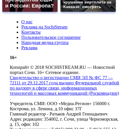
крушение вертолета на
и России: Европа?
Кавказе: смотреть
О нас
Реклама на SochiStream
Контакты
Пользовательское соглашение
Народная медиа-группа
Реклама
16+
Копирайт © 2018 SOCHISTREAM.RU — Новостной
портал Сочи. 16+ Сетевое издание.
Свидетельство о регистрации СМИ ЭЛ № ФС 77 —
72111 от 29.12.2017 года выдано Федеральной службой
по надзору в сфере связи, информационных
технологий и массовых коммуникаций (Роскомнадзор)
.
Учредитель СМИ: ООО «Медиа-Регион» 156000 г.
Кострома, ул. Ленина, д.10 офис 37Г
Главный редактор - Ратьков Андрей Геннадьевич
Адрес редакции: 354002, г. Сочи, улица Черноморская,
д. 15, офис 102