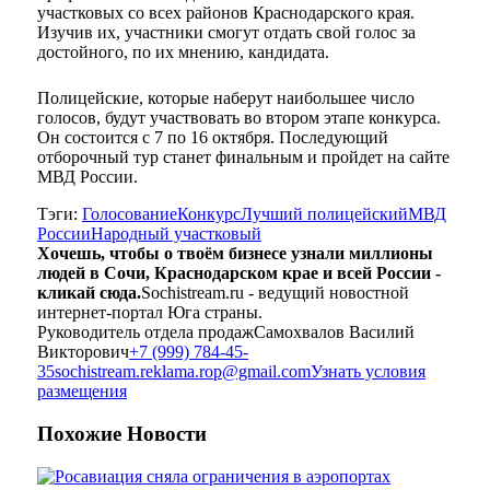
участковых со всех районов Краснодарского края.
Изучив их, участники смогут отдать свой голос за
достойного, по их мнению, кандидата.
Полицейские, которые наберут наибольшее число
голосов, будут участвовать во втором этапе конкурса.
Он состоится с 7 по 16 октября. Последующий
отборочный тур станет финальным и пройдет на сайте
МВД России.
Тэги:
Голосование
Конкурс
Лучший полицейский
МВД
России
Народный участковый
Хочешь, чтобы о твоём бизнесе узнали миллионы
людей в Сочи, Краснодарском крае и всей России -
кликай сюда.
Sochistream.ru - ведущий новостной
интернет-портал Юга страны.
Руководитель отдела продаж
Самохвалов Василий
Викторович
+7 (999) 784-45-
35
sochistream.reklama.rop@gmail.com
Узнать условия
размещения
Похожие
Новости