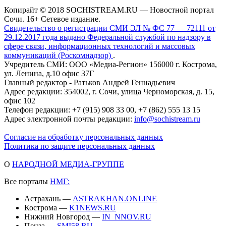
Копирайт © 2018 SOCHISTREAM.RU — Новостной портал
Сочи. 16+ Сетевое издание.
Свидетельство о регистрации СМИ ЭЛ № ФС 77 — 72111 от
29.12.2017 года выдано Федеральной службой по надзору в
сфере связи, информационных технологий и массовых
коммуникаций (Роскомнадзор)
.
Учредитель СМИ: ООО «Медиа-Регион» 156000 г. Кострома,
ул. Ленина, д.10 офис 37Г
Главный редактор - Ратьков Андрей Геннадьевич
Адрес редакции: 354002, г. Сочи, улица Черноморская, д. 15,
офис 102
Телефон редакции: +7 (915) 908 33 00, +7 (862) 555 13 15
Адрес электронной почты редакции:
info@sochistream.ru
Согласие на обработку персональных данных
Политика по защите персональных данных
О
НАРОДНОЙ МЕДИА-ГРУППЕ
Все порталы
НМГ:
Астрахань —
ASTRAKHAN.ONLINE
Кострома —
K1NEWS.RU
Нижний Новгород —
IN_NNOV.RU
Пенза —
SMI58.RU