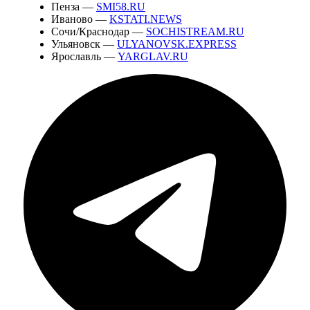
Пенза —
SMI58.RU
Иваново —
KSTATI.NEWS
Сочи/Краснодар —
SOCHISTREAM.RU
Ульяновск —
ULYANOVSK.EXPRESS
Ярославль —
YARGLAV.RU