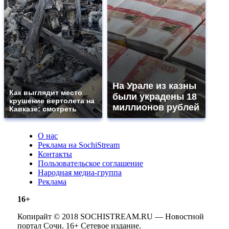
На Урале из казны
Как выглядит место
были украдены 18
крушение вертолета на
миллионов рублей
Кавказе: смотреть
О нас
Реклама на SochiStream
Контакты
Пользовательское соглашение
Народная медиа-группа
Реклама
16+
Копирайт © 2018 SOCHISTREAM.RU — Новостной
портал Сочи. 16+ Сетевое издание.