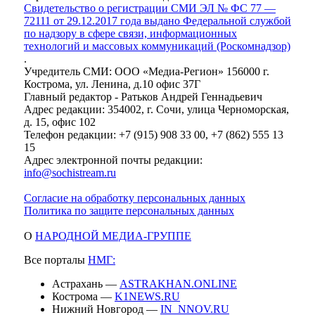
Свидетельство о регистрации СМИ ЭЛ № ФС 77 —
72111 от 29.12.2017 года выдано Федеральной службой
по надзору в сфере связи, информационных
технологий и массовых коммуникаций (Роскомнадзор)
.
Учредитель СМИ: ООО «Медиа-Регион» 156000 г.
Кострома, ул. Ленина, д.10 офис 37Г
Главный редактор - Ратьков Андрей Геннадьевич
Адрес редакции: 354002, г. Сочи, улица Черноморская,
д. 15, офис 102
Телефон редакции: +7 (915) 908 33 00, +7 (862) 555 13
15
Адрес электронной почты редакции:
info@sochistream.ru
Согласие на обработку персональных данных
Политика по защите персональных данных
О
НАРОДНОЙ МЕДИА-ГРУППЕ
Все порталы
НМГ:
Астрахань —
ASTRAKHAN.ONLINE
Кострома —
K1NEWS.RU
Нижний Новгород —
IN_NNOV.RU