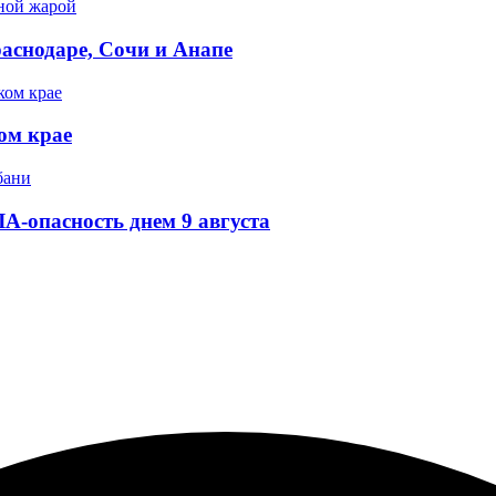
аснодаре, Сочи и Анапе
ом крае
А-опасность днем 9 августа