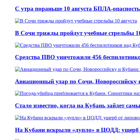
С утра пораньше 10 августа БПЛА-опасност
В Сочи трижды пройдут учебные стрельбы 10
Средства ПВО уничтожили 456 беспилотнико
Авиационный удар по Сочи, Новороссийску и
Стало известно, когда на Кубань зайдет сам
На Кубани вскрыли «дупло» в ЦОДД: ущерб о