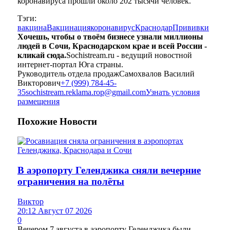
коронавируса прошли около 202 тысячи человек.
Тэги:
вакцина
Вакцинация
коронавирус
Краснодар
Прививки
Хочешь, чтобы о твоём бизнесе узнали миллионы
людей в Сочи, Краснодарском крае и всей России -
кликай сюда.
Sochistream.ru - ведущий новостной
интернет-портал Юга страны.
Руководитель отдела продаж
Самохвалов Василий
Викторович
+7 (999) 784-45-
35
sochistream.reklama.rop@gmail.com
Узнать условия
размещения
Похожие
Новости
В аэропорту Геленджика сняли вечерние
ограничения на полёты
Виктор
20:12 Август 07 2026
0
Вечером 7 августа в аэропорту Геленджика были