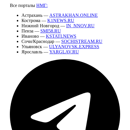
Все порталы
НМГ:
Астрахань —
ASTRAKHAN.ONLINE
Кострома —
K1NEWS.RU
Нижний Новгород —
IN_NNOV.RU
Пенза —
SMI58.RU
Иваново —
KSTATI.NEWS
Сочи/Краснодар —
SOCHISTREAM.RU
Ульяновск —
ULYANOVSK.EXPRESS
Ярославль —
YARGLAV.RU