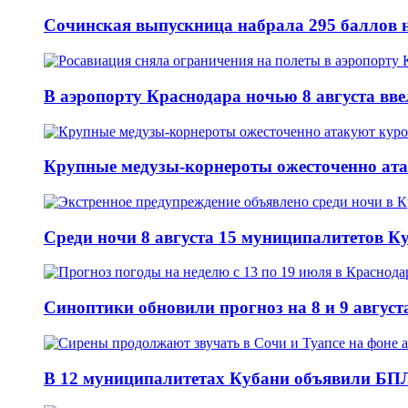
Сочинская выпускница набрала 295 баллов н
В аэропорту Краснодара ночью 8 августа вв
Крупные медузы-корнероты ожесточенно ат
Среди ночи 8 августа 15 муниципалитетов 
Синоптики обновили прогноз на 8 и 9 август
В 12 муниципалитетах Кубани объявили БПЛ