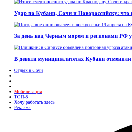
Удар по Кубани, Сочи и Новороссийску: что и
За день над Черным морем и регионами РФ 
В девяти муниципалитетах Кубани отменили 
Отдых в Сочи
Мобилизация
ТОП-5
Хочу работать здесь
Реклама