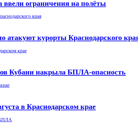
а ввели ограничения на полёты
о атакуют курорты Краснодарского кра
етов Кубани накрыла БПЛА-опасность
вгуста в Краснодарском крае