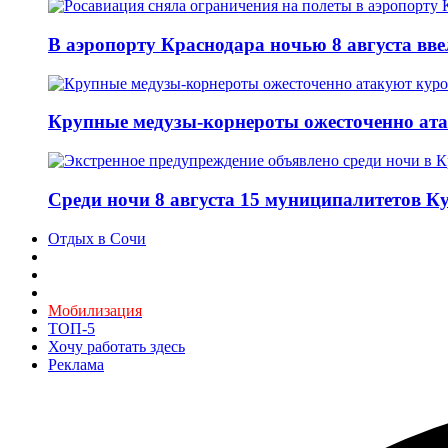
В аэропорту Краснодара ночью 8 августа вв
Крупные медузы-корнероты ожесточенно ат
Среди ночи 8 августа 15 муниципалитетов 
Отдых в Сочи
Мобилизация
ТОП-5
Хочу работать здесь
Реклама