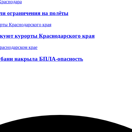
ели ограничения на полёты
акуют курорты Краснодарского края
Кубани накрыла БПЛА-опасность