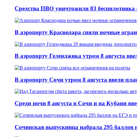
Средства ПВО уничтожили 83 беспилотника 
В аэропорту Краснодара сняли ночные огран
В аэропорту Геленджика утром 8 августа вв
В аэропорту Сочи утром 8 августа ввели пла
Среди ночи 8 августа в Сочи и на Кубани вв
Сочинская выпускница набрала 295 баллов н