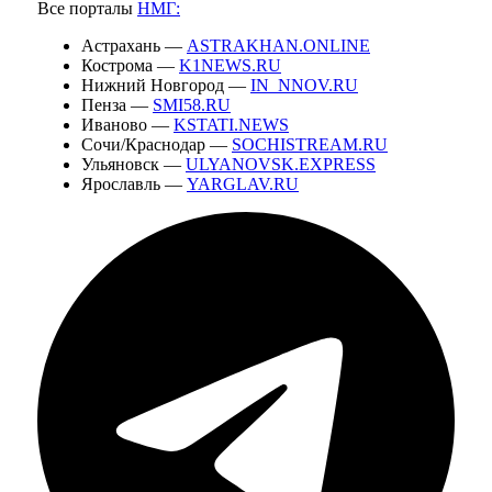
Все порталы
НМГ:
Астрахань —
ASTRAKHAN.ONLINE
Кострома —
K1NEWS.RU
Нижний Новгород —
IN_NNOV.RU
Пенза —
SMI58.RU
Иваново —
KSTATI.NEWS
Сочи/Краснодар —
SOCHISTREAM.RU
Ульяновск —
ULYANOVSK.EXPRESS
Ярославль —
YARGLAV.RU