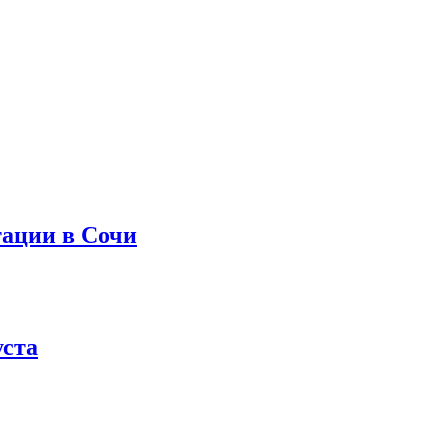
тации в Сочи
уста