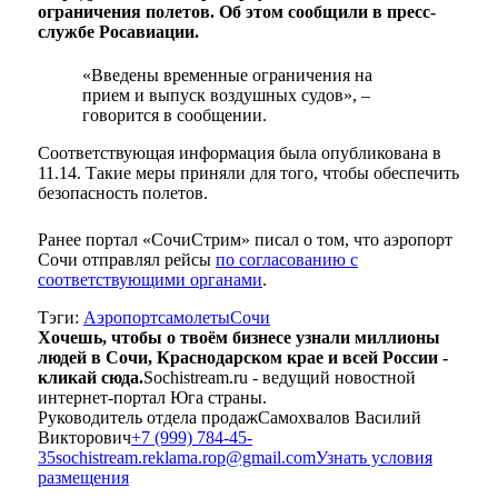
ограничения полетов. Об этом сообщили в пресс-
службе Росавиации.
«Введены временные ограничения на
прием и выпуск воздушных судов», –
говорится в сообщении.
Соответствующая информация была опубликована в
11.14. Такие меры приняли для того, чтобы обеспечить
безопасность полетов.
Ранее портал «СочиСтрим» писал о том, что аэропорт
Сочи отправлял рейсы
по согласованию с
соответствующими органами
.
Тэги:
Аэропорт
самолеты
Сочи
Хочешь, чтобы о твоём бизнесе узнали миллионы
людей в Сочи, Краснодарском крае и всей России -
кликай сюда.
Sochistream.ru - ведущий новостной
интернет-портал Юга страны.
Руководитель отдела продаж
Самохвалов Василий
Викторович
+7 (999) 784-45-
35
sochistream.reklama.rop@gmail.com
Узнать условия
размещения