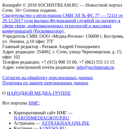
Копирайт © 2018 SOCHISTREAM.RU — Новостной портал
Сочи. 16+ Сетевое издание.
Свидетельство о регистрации СМИ ЭЛ № ФС 77 — 72111 от
29.12.2017 года выдано Федеральной службой по надзору в
сфере связи, информационных технологий и массовых
коммуникаций (Роскомнадзор)
.
Учредитель СМИ: ООО «Медиа-Регион» 156000 г. Кострома,
ул. Ленина, д.10 офис 37Г
Главный редактор - Ратьков Андрей Геннадьевич
Адрес редакции: 354002, г. Сочи, улица Черноморская, д. 15,
офис 102
Телефон редакции: +7 (915) 908 33 00, +7 (862) 555 13 15
Адрес электронной почты редакции:
info@sochistream.ru
Согласие на обработку персональных данных
Политика по защите персональных данных
О
НАРОДНОЙ МЕДИА-ГРУППЕ
Все порталы
НМГ:
Корпоративный сайт НМГ —
NARODMEDIAGROUP.RU
Астрахань —
ASTRAKHAN.ONLINE
Кострома —
K1NEWS.RU