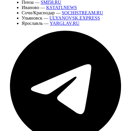
Пенза —
SMI58.RU
Иваново —
KSTATI.NEWS
Сочи/Краснодар —
SOCHISTREAM.RU
Ульяновск —
ULYANOVSK.EXPRESS
Ярославль —
YARGLAV.RU