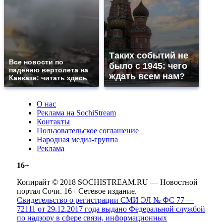
Таких событий не
Все новости по
было с 1945: чего
падению вертолета на
ждать всем нам?
Кавказе: читать здесь
О нас
Реклама на SochiStream
Контакты
Пользовательское соглашение
Народная медиа-группа
Реклама
16+
Копирайт © 2018 SOCHISTREAM.RU — Новостной
портал Сочи. 16+ Сетевое издание.
Свидетельство о регистрации СМИ ЭЛ № ФС 77 —
72111 от 29.12.2017 года выдано Федеральной службой
по надзору в сфере связи, информационных