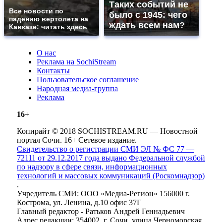
Таких событий не
Все новости по
было с 1945: чего
падению вертолета на
ждать всем нам?
Кавказе: читать здесь
О нас
Реклама на SochiStream
Контакты
Пользовательское соглашение
Народная медиа-группа
Реклама
16+
Копирайт © 2018 SOCHISTREAM.RU — Новостной
портал Сочи. 16+ Сетевое издание.
Свидетельство о регистрации СМИ ЭЛ № ФС 77 —
72111 от 29.12.2017 года выдано Федеральной службой
по надзору в сфере связи, информационных
технологий и массовых коммуникаций (Роскомнадзор)
.
Учредитель СМИ: ООО «Медиа-Регион» 156000 г.
Кострома, ул. Ленина, д.10 офис 37Г
Главный редактор - Ратьков Андрей Геннадьевич
Адрес редакции: 354002, г. Сочи, улица Черноморская,