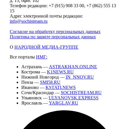
д. 15, офис 102
Телефон редакции: +7 (915) 908 33 00, +7 (862) 555 13
15
Адрес электронной почты редакции:
info@sochistream.ru
Согласие на обработку персональных данных
Политика по защите персональных данных
О
НАРОДНОЙ МЕДИА-ГРУППЕ
Все порталы
НМГ:
Астрахань —
ASTRAKHAN.ONLINE
Кострома —
K1NEWS.RU
Нижний Новгород —
IN_NNOV.RU
Пенза —
SMI58.RU
Иваново —
KSTATI.NEWS
Сочи/Краснодар —
SOCHISTREAM.RU
Ульяновск —
ULYANOVSK.EXPRESS
Ярославль —
YARGLAV.RU