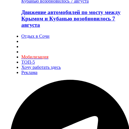
Движение автомобилей по мосту между
Крымом и Кубанью возобновилось 7
августа
Отдых в Сочи
Мобилизация
ТОП-5
Хочу работать здесь
Реклама