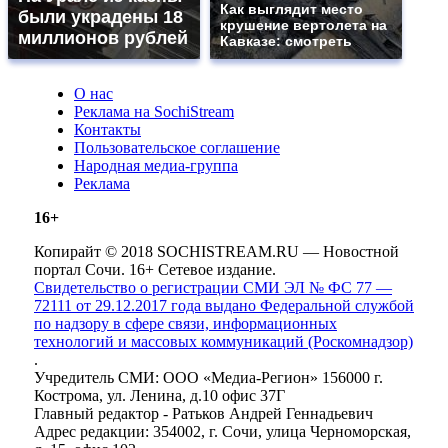
Как выглядит место
были украдены 18
крушение вертолета на
миллионов рублей
Кавказе: смотреть
О нас
Реклама на SochiStream
Контакты
Пользовательское соглашение
Народная медиа-группа
Реклама
16+
Копирайт © 2018 SOCHISTREAM.RU — Новостной
портал Сочи. 16+ Сетевое издание.
Свидетельство о регистрации СМИ ЭЛ № ФС 77 —
72111 от 29.12.2017 года выдано Федеральной службой
по надзору в сфере связи, информационных
технологий и массовых коммуникаций (Роскомнадзор)
.
Учредитель СМИ: ООО «Медиа-Регион» 156000 г.
Кострома, ул. Ленина, д.10 офис 37Г
Главный редактор - Ратьков Андрей Геннадьевич
Адрес редакции: 354002, г. Сочи, улица Черноморская,