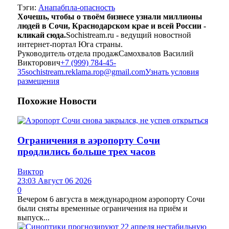
Тэги:
Анапа
бпла-опасность
Хочешь, чтобы о твоём бизнесе узнали миллионы
людей в Сочи, Краснодарском крае и всей России -
кликай сюда.
Sochistream.ru - ведущий новостной
интернет-портал Юга страны.
Руководитель отдела продаж
Самохвалов Василий
Викторович
+7 (999) 784-45-
35
sochistream.reklama.rop@gmail.com
Узнать условия
размещения
Похожие
Новости
Ограничения в аэропорту Сочи
продлились больше трех часов
Виктор
23:03 Август 06 2026
0
Вечером 6 августа в международном аэропорту Сочи
были сняты временные ограничения на приём и
выпуск...