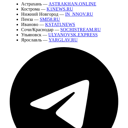
Астрахань —
ASTRAKHAN.ONLINE
Кострома —
K1NEWS.RU
Нижний Новгород —
IN_NNOV.RU
Пенза —
SMI58.RU
Иваново —
KSTATI.NEWS
Сочи/Краснодар —
SOCHISTREAM.RU
Ульяновск —
ULYANOVSK.EXPRESS
Ярославль —
YARGLAV.RU