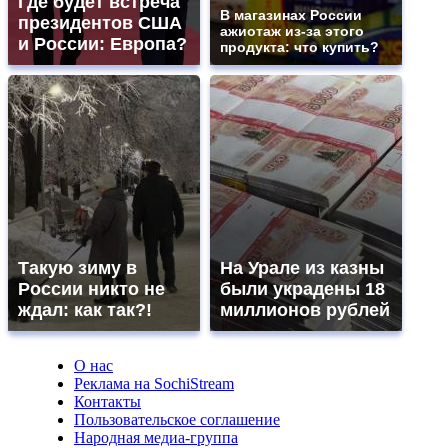
Где будет встреча
В магазинах России
президентов США
ажиотаж из-за этого
и России: Европа?
продукта: что купить?
Такую зиму в
На Урале из казны
России никто не
были украдены 18
ждал: как так?!
миллионов рублей
О нас
Реклама на SochiStream
Контакты
Пользовательское соглашение
Народная медиа-группа