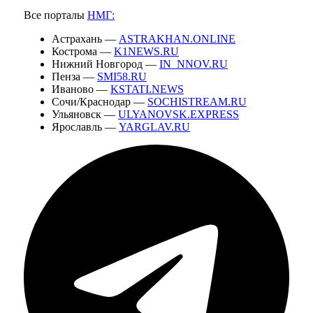
Все порталы
НМГ:
Астрахань —
ASTRAKHAN.ONLINE
Кострома —
K1NEWS.RU
Нижний Новгород —
IN_NNOV.RU
Пенза —
SMI58.RU
Иваново —
KSTATI.NEWS
Сочи/Краснодар —
SOCHISTREAM.RU
Ульяновск —
ULYANOVSK.EXPRESS
Ярославль —
YARGLAV.RU