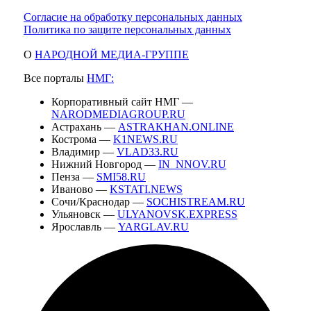
Согласие на обработку персональных данных
Политика по защите персональных данных
О
НАРОДНОЙ МЕДИА-ГРУППЕ
Все порталы
НМГ:
Корпоративный сайт НМГ —
NARODMEDIAGROUP.RU
Астрахань —
ASTRAKHAN.ONLINE
Кострома —
K1NEWS.RU
Владимир —
VLAD33.RU
Нижний Новгород —
IN_NNOV.RU
Пенза —
SMI58.RU
Иваново —
KSTATI.NEWS
Сочи/Краснодар —
SOCHISTREAM.RU
Ульяновск —
ULYANOVSK.EXPRESS
Ярославль —
YARGLAV.RU