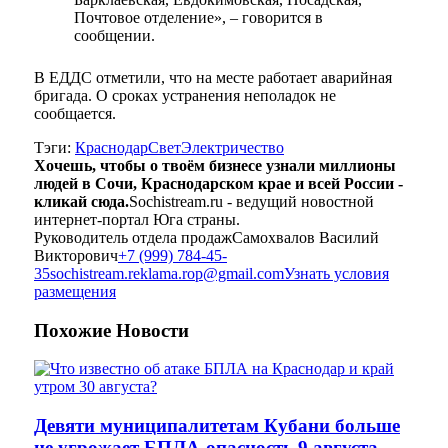
Почтовое отделение», – говорится в
сообщении.
В ЕДДС отметили, что на месте работает аварийная
бригада. О сроках устранения неполадок не
сообщается.
Тэги:
Краснодар
Свет
Электричество
Хочешь, чтобы о твоём бизнесе узнали миллионы
людей в Сочи, Краснодарском крае и всей России -
кликай сюда.
Sochistream.ru - ведущий новостной
интернет-портал Юга страны.
Руководитель отдела продаж
Самохвалов Василий
Викторович
+7 (999) 784-45-
35
sochistream.reklama.rop@gmail.com
Узнать условия
размещения
Похожие
Новости
Девяти муниципалитетам Кубани больше
не угрожает БПЛА-опасность 9 августа