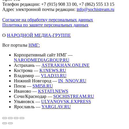
Телефон редакции: +7 (915) 908 33 00, +7 (862) 555 13 15
Адрес электронной почты редакции:
info@sochistream.ru
Согласие на обработку персональных данных
Политика по защите персональных данных
О
НАРОДНОЙ МЕДИА-ГРУППЕ
Все порталы
НМГ:
Корпоративный сайт НМГ —
NARODMEDIAGROUP.RU
Астрахань —
ASTRAKHAN.ONLINE
Кострома —
K1NEWS.RU
Владимир —
VLAD33.RU
Нижний Новгород —
IN_NNOV.RU
Пенза —
SMI58.RU
Иваново —
KSTATI.NEWS
Сочи/Краснодар —
SOCHISTREAM.RU
Ульяновск —
ULYANOVSK.EXPRESS
Ярославль —
YARGLAV.RU