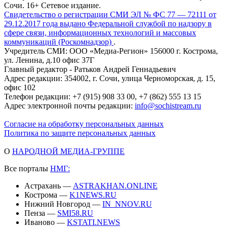
Сочи. 16+ Сетевое издание.
Свидетельство о регистрации СМИ ЭЛ № ФС 77 — 72111 от
29.12.2017 года выдано Федеральной службой по надзору в
сфере связи, информационных технологий и массовых
коммуникаций (Роскомнадзор)
.
Учредитель СМИ: ООО «Медиа-Регион» 156000 г. Кострома,
ул. Ленина, д.10 офис 37Г
Главный редактор - Ратьков Андрей Геннадьевич
Адрес редакции: 354002, г. Сочи, улица Черноморская, д. 15,
офис 102
Телефон редакции: +7 (915) 908 33 00, +7 (862) 555 13 15
Адрес электронной почты редакции:
info@sochistream.ru
Согласие на обработку персональных данных
Политика по защите персональных данных
О
НАРОДНОЙ МЕДИА-ГРУППЕ
Все порталы
НМГ:
Астрахань —
ASTRAKHAN.ONLINE
Кострома —
K1NEWS.RU
Нижний Новгород —
IN_NNOV.RU
Пенза —
SMI58.RU
Иваново —
KSTATI.NEWS