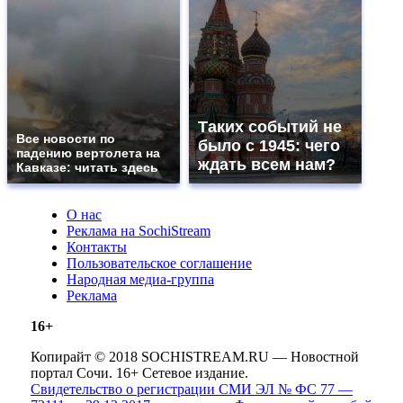
Таких событий не
Все новости по
было с 1945: чего
падению вертолета на
ждать всем нам?
Кавказе: читать здесь
О нас
Реклама на SochiStream
Контакты
Пользовательское соглашение
Народная медиа-группа
Реклама
16+
Копирайт © 2018 SOCHISTREAM.RU — Новостной
портал Сочи. 16+ Сетевое издание.
Свидетельство о регистрации СМИ ЭЛ № ФС 77 —