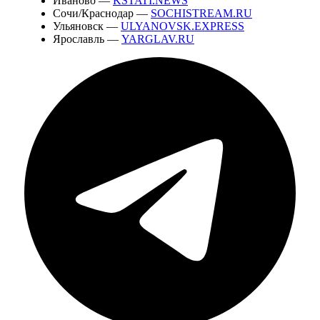
Иваново —
KSTATI.NEWS
Сочи/Краснодар —
SOCHISTREAM.RU
Ульяновск —
ULYANOVSK.EXPRESS
Ярославль —
YARGLAV.RU