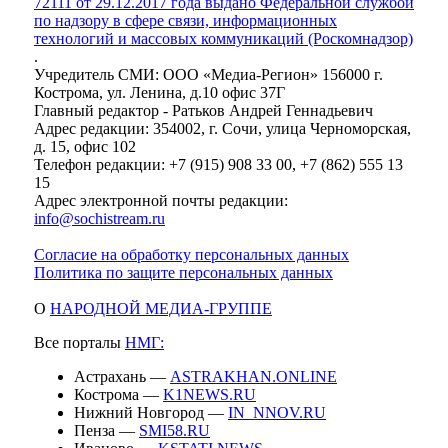
72111 от 29.12.2017 года выдано Федеральной службой
по надзору в сфере связи, информационных
технологий и массовых коммуникаций (Роскомнадзор)
.
Учредитель СМИ: ООО «Медиа-Регион» 156000 г.
Кострома, ул. Ленина, д.10 офис 37Г
Главный редактор - Ратьков Андрей Геннадьевич
Адрес редакции: 354002, г. Сочи, улица Черноморская,
д. 15, офис 102
Телефон редакции: +7 (915) 908 33 00, +7 (862) 555 13
15
Адрес электронной почты редакции:
info@sochistream.ru
Согласие на обработку персональных данных
Политика по защите персональных данных
О
НАРОДНОЙ МЕДИА-ГРУППЕ
Все порталы
НМГ:
Астрахань —
ASTRAKHAN.ONLINE
Кострома —
K1NEWS.RU
Нижний Новгород —
IN_NNOV.RU
Пенза —
SMI58.RU