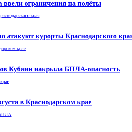
а ввели ограничения на полёты
о атакуют курорты Краснодарского кра
етов Кубани накрыла БПЛА-опасность
вгуста в Краснодарском крае