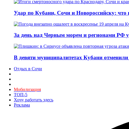
Удар по Кубани, Сочи и Новороссийску: что и
За день над Черным морем и регионами РФ 
В девяти муниципалитетах Кубани отменили 
Отдых в Сочи
Мобилизация
ТОП-5
Хочу работать здесь
Реклама