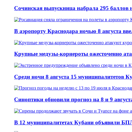
Сочинская выпускница набрала 295 баллов н
В аэропорту Краснодара ночью 8 августа вв
Крупные медузы-корнероты ожесточенно ат
Среди ночи 8 августа 15 муниципалитетов 
Синоптики обновили прогноз на 8 и 9 август
В 12 муниципалитетах Кубани объявили БПЛ