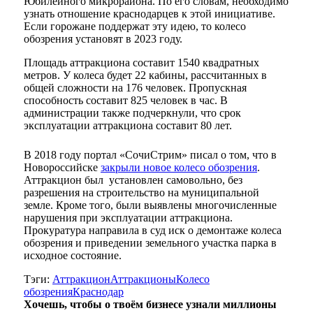
Юбилейного микрорайона. По его словам, необходимо
узнать отношение краснодарцев к этой инициативе.
Если горожане поддержат эту идею, то колесо
обозрения установят в 2023 году.
Площадь аттракциона составит 1540 квадратных
метров. У колеса будет 22 кабины, рассчитанных в
общей сложности на 176 человек. Пропускная
способность составит 825 человек в час. В
администрации также подчеркнули, что срок
эксплуатации аттракциона составит 80 лет.
В 2018 году портал «СочиСтрим» писал о том, что в
Новороссийске
закрыли новое колесо обозрения
.
Аттракцион был установлен самовольно, без
разрешения на строительство на муниципальной
земле. Кроме того, были выявлены многочисленные
нарушения при эксплуатации аттракциона.
Прокуратура направила в суд иск о демонтаже колеса
обозрения и приведении земельного участка парка в
исходное состояние.
Тэги:
Аттракцион
Аттракционы
Колесо
обозрения
Краснодар
Хочешь, чтобы о твоём бизнесе узнали миллионы