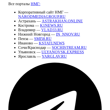
Все порталы
НМГ:
Корпоративный сайт НМГ —
NARODMEDIAGROUP.RU
Астрахань —
ASTRAKHAN.ONLINE
Кострома —
K1NEWS.RU
Владимир —
VLAD33.RU
Нижний Новгород —
IN_NNOV.RU
Пенза —
SMI58.RU
Иваново —
KSTATI.NEWS
Сочи/Краснодар —
SOCHISTREAM.RU
Ульяновск —
ULYANOVSK.EXPRESS
Ярославль —
YARGLAV.RU