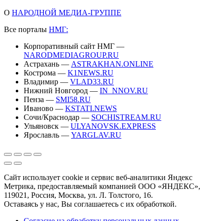
О
НАРОДНОЙ МЕДИА-ГРУППЕ
Все порталы
НМГ:
Корпоративный сайт НМГ —
NARODMEDIAGROUP.RU
Астрахань —
ASTRAKHAN.ONLINE
Кострома —
K1NEWS.RU
Владимир —
VLAD33.RU
Нижний Новгород —
IN_NNOV.RU
Пенза —
SMI58.RU
Иваново —
KSTATI.NEWS
Сочи/Краснодар —
SOCHISTREAM.RU
Ульяновск —
ULYANOVSK.EXPRESS
Ярославль —
YARGLAV.RU
Сайт использует cookie и сервис веб-аналитики Яндекс
Метрика, предоставляемый компанией ООО «ЯНДЕКС»,
119021, Россия, Москва, ул. Л. Толстого, 16.
Оставаясь у нас, Вы соглашаетесь с их обработкой.
Согласие на обработку персональных данных